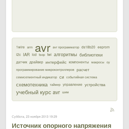
avr
1wire
ds18b20
eeprom
arm
avr программатор
алгоритмы
библиотеки
IAR
i2c
lcd
twi
tsop
интерфейс
датчик
драйвер
компоненты
макросы
оу
расчет
программирование микроконтроллеров
си
семисегментный индикатор
событийная система
схемотехника
устройства
управление
таймер
учебный курс avr
шим
Суббота, 23 ноября 2013 19:29
Источник опорного напряжения