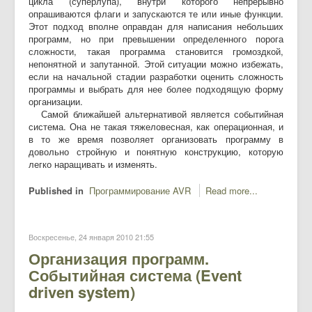
цикла (суперлупа), внутри которого непрерывно
опрашиваются флаги и запускаются те или иные функции.
Этот подход вполне оправдан для написания небольших
программ, но при превышении определенного порога
сложности, такая программа становится громоздкой,
непонятной и запутанной. Этой ситуации можно избежать,
если на начальной стадии разработки оценить сложность
программы и выбрать для нее более подходящую форму
организации.
Самой ближайшей альтернативой является событийная
система. Она не такая тяжеловесная, как операционная, и
в то же время позволяет организовать программу в
довольно стройную и понятную конструкцию, которую
легко наращивать и изменять.
Published in
Программирование AVR
Read more...
Воскресенье, 24 января 2010 21:55
Организация программ.
Событийная система (Event
driven system)