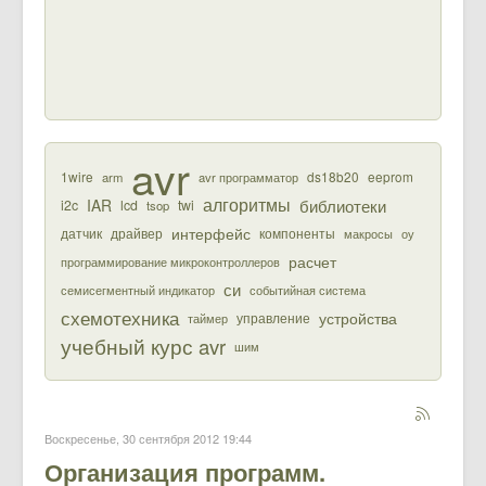
avr
1wire
ds18b20
eeprom
arm
avr программатор
алгоритмы
библиотеки
IAR
i2c
lcd
twi
tsop
интерфейс
датчик
драйвер
компоненты
макросы
оу
расчет
программирование микроконтроллеров
си
семисегментный индикатор
событийная система
схемотехника
устройства
управление
таймер
учебный курс avr
шим
Воскресенье, 30 сентября 2012 19:44
Организация программ.