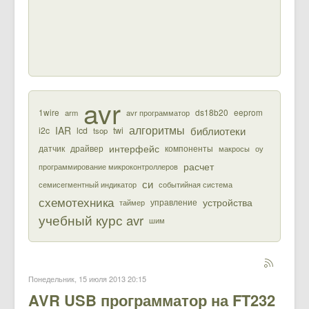
avr
1wire
ds18b20
eeprom
arm
avr программатор
алгоритмы
библиотеки
IAR
i2c
lcd
twi
tsop
интерфейс
датчик
драйвер
компоненты
макросы
оу
расчет
программирование микроконтроллеров
си
семисегментный индикатор
событийная система
схемотехника
устройства
управление
таймер
учебный курс avr
шим
Понедельник, 15 июля 2013 20:15
AVR USB программатор на FT232