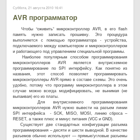
Суббота, 21 августа 2010 16:41
AVR программатор
Чтобы “оживить” микроконтроллер AVR, в его flash
память нужно записать прошивку. Это процедура
выполняется с помощью программатора - устройства,
подключаемого между компьютером и микроконтроллером
и работающего под управлением специальной программы.
Наиболее популярным способом программирования
микроконтроллеров AVR является внутрисхемное
программирование по SPI интерфейсу. Как понятно из
названия, этот способ позволяет программировать
микроконтроллеры AVR прямо в составе схемы. Это очень
удобно, потому что программу микроконтроллера в этом
случае можно всегда модифицировать, не вынимая (не
выпаивая) его из платы.
Для внутрисхемного программирования
микроконтроллеров AVR нужно вывести на разъем линии
SPI интерфейса - SCK, MISO, MOSI, линию сброса –
RESET, а также плюс и минус питания (VCC и GND).
Существует две стандартных конфигурации разъема
программирования – десяти и шести выводной. В качестве
разъемов обычно используют — прямые/угловые разъемы