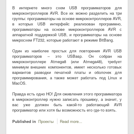
В интернете много схем USB программаторов для
микроконтроллеров AVR. Все их можно разделить на три
группы: программаторы на основе микроконтроллеров AVR,
в которых USB интерфейс реализован программно,
программаторы на основе микроконтроллеров AVR с
аппаратной поддержкой USB, и программаторы на основе
микросхем FT232, которые работают в режиме BitBang.
Один из наиболее простых для повторения AVR USB
программаторов – это USBasp. Он собран на
микроконтроллере Atmega8 (или Atmega48), требует
минимум внешних компонентов, имеет несколько готовых
вариантов разводки печатной платы и оболочек для
программирования, а также может работать под Linux и
MacOS.
Правда есть одно НО! Для оживления этого программатора
в микроконтроллер нужно записать прошивку, а значит, у
вас уже должен быть какой-то работающий AVR
программатор или хотя бы возможность его где-то взять.
Published in
Проекты
Read more...