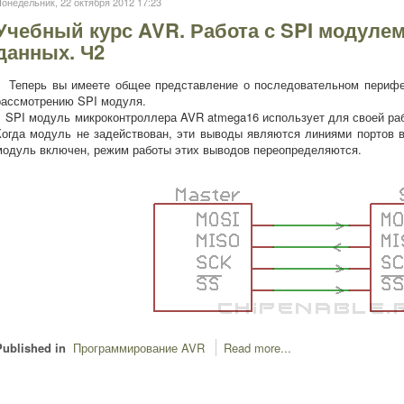
онедельник, 22 октября 2012 17:23
Учебный курс AVR. Работа с SPI модулем
данных. Ч2
Теперь вы имеете общее представление о последовательном перифе
рассмотрению SPI модуля.
SPI модуль микроконтроллера AVR atmega16 использует для своей раб
Когда модуль не задействован, эти выводы являются линиями портов в
модуль включен, режим работы этих выводов переопределяются.
Published in
Программирование AVR
Read more...