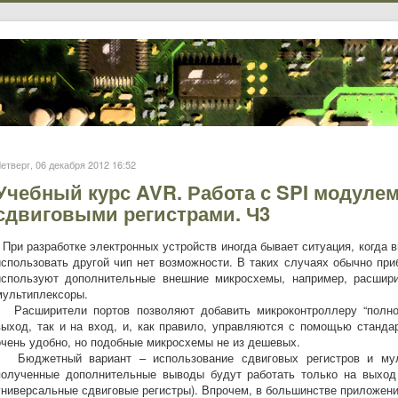
етверг, 06 декабря 2012 16:52
Учебный курс AVR. Работа с SPI модуле
сдвиговыми регистрами. Ч3
При разработке электронных устройств иногда бывает ситуация, когда в
использовать другой чип нет возможности. В таких случаях обычно пр
используют дополнительные внешние микросхемы, например, расшири
мультиплексоры.
Расширители портов позволяют добавить микроконтроллеру “полн
выход, так и на вход, и, как правило, управляются с помощью станда
очень удобно, но подобные микросхемы не из дешевых.
Бюджетный вариант – использование сдвиговых регистров и муль
полученные дополнительные выводы будут работать только на выход
универсальные сдвиговые регистры). Впрочем, в большинстве приложени