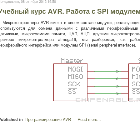
онедельник, 08 октября 2012 19:50
Учебный курс AVR. Работа с SPI модулем
Микроконтроллеры AVR имеют в своем составе модули, реализующие
используются для обмена данными с различными периферийными 
датчиками, микросхемами памяти, ЦАП, АЦП, другими микроконтролле
примере микроконтроллера atmega16, мы разберемся, как рабо
периферийного интерфейса или модулем SPI (serial peripheral interface).
Published in
Программирование AVR
Read more...