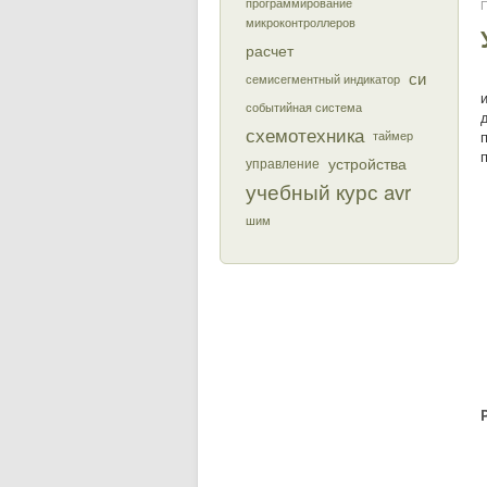
программирование
П
микроконтроллеров
расчет
си
семисегментный индикатор
событийная система
схемотехника
таймер
устройства
управление
учебный курс avr
шим