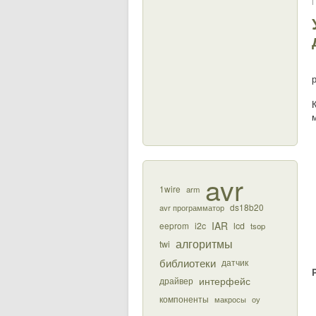
П
avr
1wire
arm
ds18b20
avr программатор
IAR
eeprom
i2c
lcd
tsop
алгоритмы
twi
библиотеки
датчик
интерфейс
драйвер
компоненты
макросы
оу