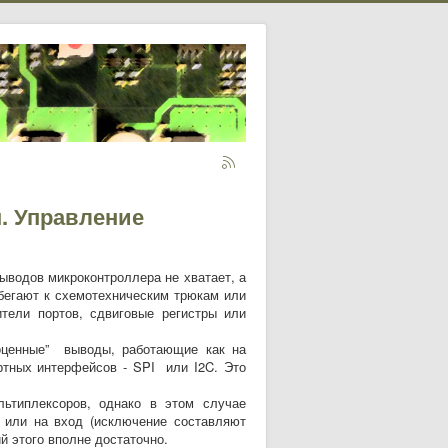
м. Управление
ыводов микроконтроллера не хватает, а
ибегают к схемотехническим трюкам или
тели портов, сдвиговые регистры или
оценные” выводы, работающие как на
ртных интерфейсов - SPI или I2C. Это
типлексоров, однако в этом случае
 или на вход (исключение составляют
й этого вполне достаточно.