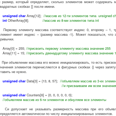
и размер, который определяет, сколько элементов может содержать 
квадратных скобках [] после имени.
unsigned char
Array[12];
//массив из 12-ти элементов типа unsigned c
int
OtherArray[8];
//массив из 8-ми элементов типа int
Первому элементу массива соответствует индекс 0, второму – 1, тр
элемент имеет индекс – (размер массива -1). Может показаться, что э
привычки.
Array[0] = 255;
//присвоить первому элементу массива значение 255
Array[11] = 15;
//присвоить двенадцатому элементу массива значение 
При объявлении массива его можно инициализировать, то есть присвои
Значения элементов перечисляются в фигурных скобках {} через запят
ставить не нужно.
unsigned char
Data[3] = {13, 8, 57};
//объявляем массив из 3-ех элеме
//и присваиваем им всем значени
unsigned char
Counters[6] = {0, 0, 0, 0, 0, 0};
//объявляем массив из 6-ти элементов и обнуляем все элементы
Си допускает не указывать размерность массива при его объявл
определяется автоматически по числу инициализированных элементов.