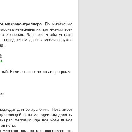
и микроконтроллера.
По умолчанию
массива неизменны на протяжении всей
го хранения. Для того чтобы указать
и - перед типом данных массива нужно
!).
};
ра
тный. Если вы попытаетесь в программе
ки.
подходит для ее хранения. Нота имеет
е для каждой ноты мелодии мы должны
 выбрал мелодию, где все ноты имеют
тон ноты.
 микроконтроллер мог воспроизводить