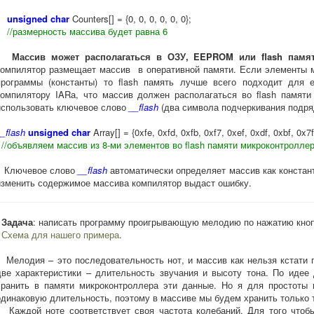
unsigned char
Counters[] = {0, 0, 0, 0, 0, 0};
//размерность массива будет равна 6
Массив может располагаться в ОЗУ, EEPROM или flash памят
компилятор размещает массив в оперативной памяти. Если элементы 
программы (константы) то flash память лучше всего подходит для е
компилятору IARа, что массив должен располагаться во flash памят
использовать ключевое слово
__flash
(два символа подчеркивания подряд
_flash
unsigned char
Array[] = {0xfe, 0xfd, 0xfb, 0xf7, 0xef, 0xdf, 0xbf, 0x7f
//объявляем массив из 8-ми элементов во flash памяти микроконтролле
Ключевое слово
__flash
автоматически определяет массив как констан
изменить содержимое массива компилятор выдаст ошибку.
Задача
: написать программу проигрывающую мелодию по нажатию кноп
Схема для нашего примера
.
Мелодия – это последовательность нот, и массив как нельзя кстати 
две характеристики – длительность звучания и высоту тона. По иде
хранить в памяти микроконтроллера эти данные. Но я для простоты
одинаковую длительность, поэтому в массиве мы будем хранить только 
Каждой ноте соответствует своя частота колебаний. Для того чтобы