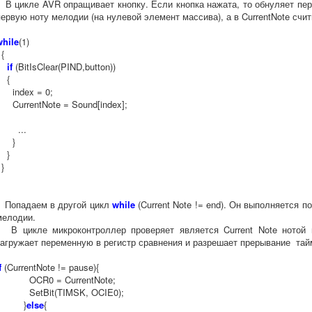
В цикле AVR опращивает кнопку. Если кнопка нажата, то обнуляет пер
первую ноту мелодии (на нулевой элемент массива), а в CurrentNote счи
while
(1)
{
if
(BitIsClear(PIND,button))
{
index = 0;
CurrentNote = Sound[index];
...
}
}
}
Попадаем в другой цикл
while
(Current Note != end). Он выполняется п
мелодии.
В цикле микроконтроллер проверяет является Current Note нотой и
загружает переменную в регистр сравнения и разрешает прерывание тай
f
(CurrentNote != pause){
OCR0 = CurrentNote;
SetBit(TIMSK, OCIE0);
}
else
{