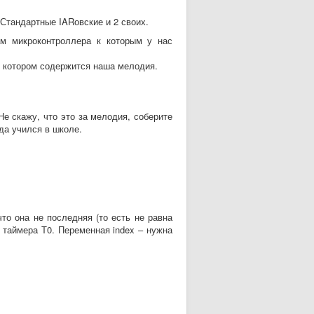
тандартные IARовские и 2 своих.
м микроконтроллера к которым у нас
 котором содержится наша мелодия.
е скажу, что это за мелодия, соберите
гда учился в школе.
то она не последняя (то есть не равна
я таймера Т0. Переменная index – нужна