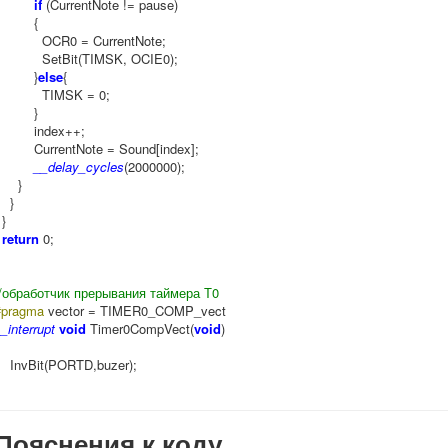
if
(CurrentNote != pause)
{
OCR0 = CurrentNote;
SetBit(TIMSK, OCIE0);
}
else
{
TIMSK = 0;
}
index++;
CurrentNote = Sound[index];
__delay_cycles
(2000000);
}
}
}
return
0;
//обработчик прерывания таймера Т0
#pragma
vector = TIMER0_COMP_vect
_interrupt
void
Timer0CompVect(
void
)
InvBit(PORTD,buzer);
Пояснения к коду