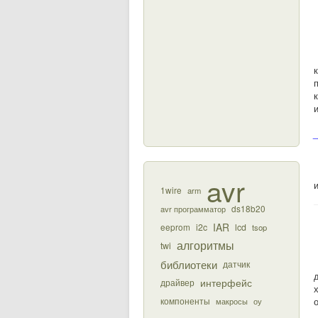
_
avr
1wire
arm
ds18b20
avr программатор
IAR
eeprom
i2c
lcd
tsop
алгоритмы
twi
библиотеки
датчик
интерфейс
драйвер
компоненты
макросы
оу