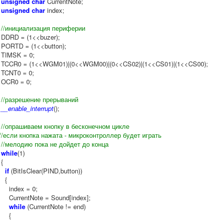
unsigned char
CurrentNote;
unsigned char
index;
//инициализация периферии
DDRD = (1<<buzer);
PORTD = (1<<button);
TIMSK = 0;
TCCR0 = (1<<WGM01)|(0<<WGM00)|(0<<CS02)|(1<<CS01)|(1<<CS00);
TCNT0 = 0;
OCR0 = 0;
//разрешение прерываний
__enable_interrupt
();
//опрашиваем кнопку в бесконечном цикле
//если кнопка нажата - микроконтроллер будет играть
//мелодию пока не дойдет до конца
while
(1)
{
if
(BitIsClear(PIND,button))
{
index = 0;
CurrentNote = Sound[index];
while
(CurrentNote != end)
{