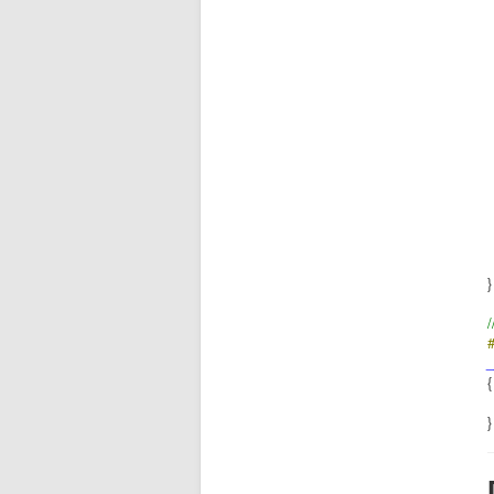
}
_
{
}