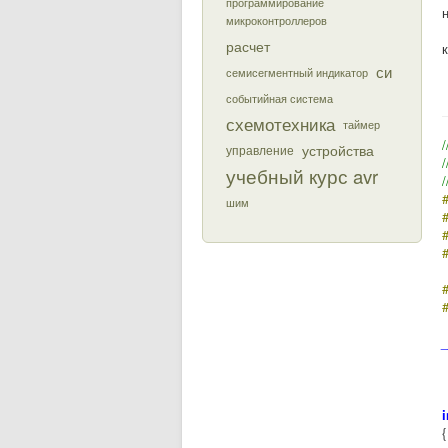
программирование
микроконтроллеров
расчет
си
семисегментный индикатор
событийная система
схемотехника
таймер
устройства
управление
учебный курс avr
шим
#
#
#
#
#
_
i
{