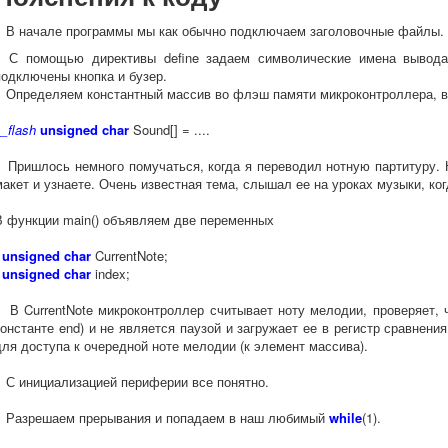
В начале программы мы как обычно подключаем заголовочные файлы. С
С помощью директивы define задаем символические имена вывода
подключены кнопка и бузер.
Определяем константный массив во флэш памяти микроконтроллера, в
_flash
unsigned char
Sound[] = ....
Пришлось немного помучаться, когда я переводил нотную партитуру. Н
макет и узнаете. Очень известная тема, слышал ее на уроках музыки, ко
В функции main() объявляем две переменных
unsigned char
CurrentNote;
unsigned char
index;
В CurrentNote микроконтроллер считывает ноту мелодии, проверяет, ч
константе end) и не является паузой и загружает ее в регистр сравнени
для доступа к очередной ноте мелодии (к элемент массива).
С инициализацией периферии все понятно.
Разрешаем прерывания и попадаем в наш любимый
while
(1).