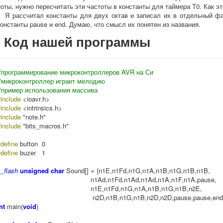
ноты, нужно пересчитать эти частоты в константы для таймера Т0. Как э
Я рассчитал константы для двух октав и записал их в отдельный фа
константы pause и end. Думаю, что смысл их понятен из названия.
Код нашей программы
//программирование микроконтроллеров AVR на Си
//микроконтроллер играет мелодию
//пример использования массива
#include
<ioavr.h>
include
<intrinsics.h>
include
"note.h"
include
"bits_macros.h"
define
button 0
define
buzer 1
_flash
unsigned char
Sound[] = {n1E,n1Fd,n1G,n1A,n1B,n1G,n1B,n1B,
n1Ad,n1Fd,n1Ad,n1Ad,n1A,n1F,n1A,pause,
n1E,n1Fd,n1G,n1A,n1B,n1G,n1B,n2E,
n2D,n1B,n1G,n1B,n2D,n2D,pause,pause,end}
nt
main(
void
)