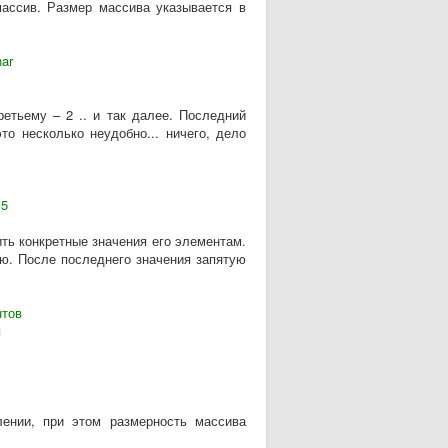
массив. Размер массива указывается в
har
етьему – 2 .. и так далее. Последний
то несколько неудобно... ничего, дело
15
ть конкретные значения его элементам.
ую. После последнего значения запятую
нтов
я
ении, при этом размерность массива