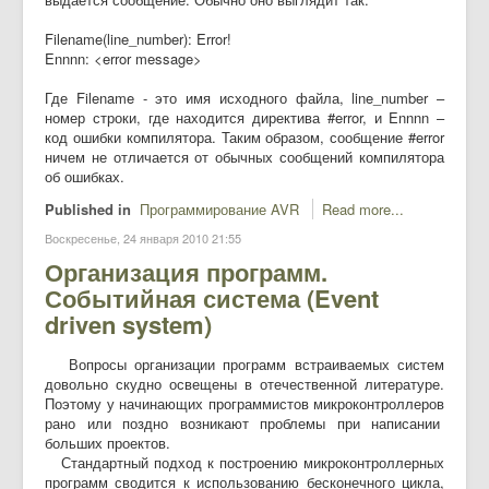
Filename(line_number): Error!
Ennnn: <error message>
Где Filename - это имя исходного файла, line_number –
номер строки, где находится директива #error, и Ennnn –
код ошибки компилятора. Таким образом, сообщение #error
ничем не отличается от обычных сообщений компилятора
об ошибках.
Published in
Программирование AVR
Read more...
Воскресенье, 24 января 2010 21:55
Организация программ.
Событийная система (Event
driven system)
Вопросы организации программ встраиваемых систем
довольно скудно освещены в отечественной литературе.
Поэтому у начинающих программистов микроконтроллеров
рано или поздно возникают проблемы при написании
больших проектов.
Стандартный подход к построению микроконтроллерных
программ сводится к использованию бесконечного цикла,