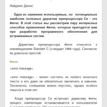
Найджел Джонс
Одна из наименее используемых, но потенциально
наиболее полезных директив препроцессора Си - это
#error. В этой статье мы рассмотрим пару интересных
способов применения #error, которые пригодятся вам
при разработке программного обеспечения для
встраиваемых систем
.
Директива препроцессора #error относится к
нововведениям Standart C (стандарт 1989 года). Синтаксис
ее довольно простой:
#error
<error message>
<error message> - может состоять из любого печатного
текста и его даже не обязательно заключать в кавычки.
Технически, сообщение можно опустить, однако особого
смысла в этом нет.
Когда препроцессор Си встречает директиву #error,
процесс компиляции останавливается и пользователю
выдается сообщение. Обычно оно выглядит так: