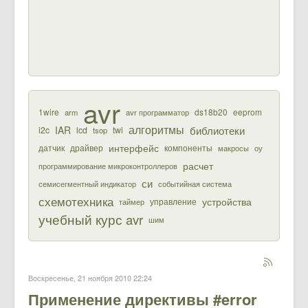
avr
1wire
ds18b20
eeprom
arm
avr программатор
алгоритмы
библиотеки
IAR
i2c
lcd
twi
tsop
интерфейс
датчик
драйвер
компоненты
макросы
оу
расчет
программирование микроконтроллеров
си
семисегментный индикатор
событийная система
схемотехника
устройства
управление
таймер
учебный курс avr
шим
Воскресенье, 21 ноября 2010 22:24
Применение директивы #error