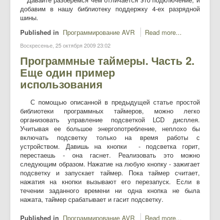
добавим в нашу библиотеку поддержку 4-ех разрядной
шины.
Published in
Программирование AVR
Read more...
Воскресенье, 25 октября 2009 23:02
Программные таймеры. Часть 2.
Еще один пример
использования
С помощью описанной в предыдущей статье простой
библиотеки программных таймеров, можно легко
организовать управление подсветкой LCD дисплея.
Учитывая ее большое энергопотребление, неплохо бы
включать подсветку только на время работы с
устройством. Давишь на кнопки - подсветка горит,
перестаешь - она гаснет. Реализовать это можно
следующим образом. Нажатие на любую кнопку - зажигает
подсветку и запускает таймер. Пока таймер считает,
нажатия на кнопки вызывают его перезапуск. Если в
течении заданного времени ни одна кнопка не была
нажата, таймер срабатывает и гасит подсветку.
Published in
Программирование AVR
Read more...