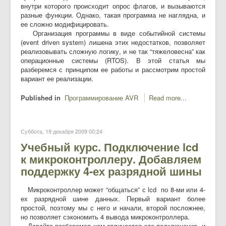
внутри которого происходит опрос флагов, и вызываются
разные функции. Однако, такая программа не наглядна, и
ее сложно модифицировать.
Организация программы в виде событийной системы
(event driven system) лишена этих недостатков, позволяет
реализовывать сложную логику, и не так “тяжеловесна” как
операционные системы (RTOS). В этой статья мы
разберемся с принципом ее работы и рассмотрим простой
вариант ее реализации.
Published in
Программирование AVR
Read more...
Суббота, 19 декабря 2009 00:24
Учебный курс. Подключение lcd
к микроконтроллеру. Добавляем
поддержку 4-ех разрядной шины
Микроконтроллер может “общаться” с lcd по 8-ми или 4-
ех разрядной шине данных. Первый вариант более
простой, поэтому мы с него и начали, второй посложнее,
но позволяет сэкономить 4 вывода микроконтроллера.
Давайте разберемся чем отличается это подключение, и