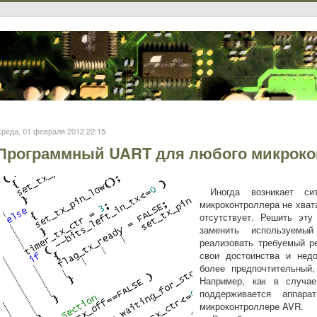
реда, 01 февраля 2012 22:15
Программный UART для любого микрокон
Иногда возникает сит
микроконтроллера не хват
отсутствует. Решить эт
заменить используемы
реализовать требуемый р
свои достоинства и недо
более предпочтительный
Например, как в случае
поддерживается аппар
микроконтроллере AVR.