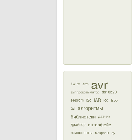
avr
1wire
arm
ds18b20
avr программатор
IAR
eeprom
i2c
lcd
tsop
алгоритмы
twi
библиотеки
датчик
интерфейс
драйвер
компоненты
макросы
оу