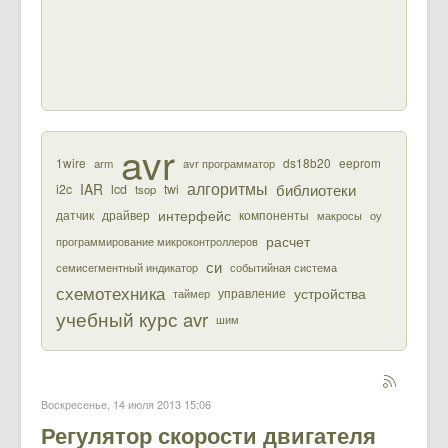
avr
1wire
ds18b20
eeprom
arm
avr программатор
алгоритмы
библиотеки
IAR
i2c
lcd
twi
tsop
интерфейс
датчик
драйвер
компоненты
макросы
оу
расчет
программирование микроконтроллеров
си
семисегментный индикатор
событийная система
схемотехника
устройства
управление
таймер
учебный курс avr
шим
Воскресенье, 14 июля 2013 15:06
Регулятор скорости двигателя