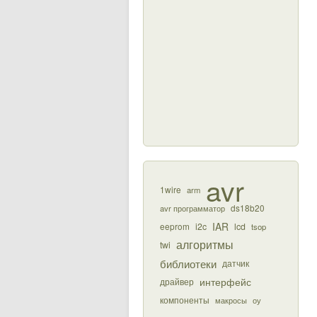
avr
1wire
arm
ds18b20
avr программатор
IAR
eeprom
i2c
lcd
tsop
алгоритмы
twi
библиотеки
датчик
интерфейс
драйвер
компоненты
макросы
оу