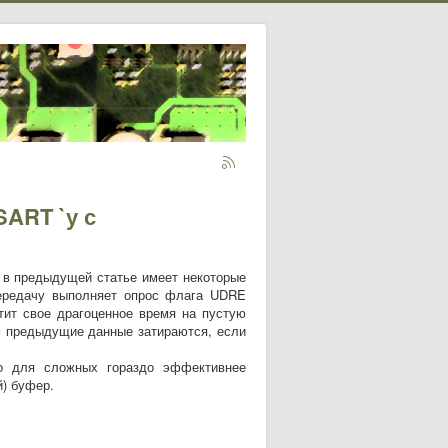
SART `у с
в предыдущей статье имеет некоторые
передачу выполняет опрос флага UDRE
атит свое драгоценное время на пустую
м предыдущие данные затираются, если
 для сложных гораздо эффективнее
й) буфер.