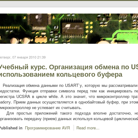
етверг, 07 января 2010 21:39
Учебный курс. Организация обмена по U
использованием кольцевого буфера
Реализация обмена данными по USART`у, которую мы рассматривали 
недостатки. Функция отправки символа перед тем как инициировать 
регистра UCSRA в цикле while. А это значит, что микроконтроллер тр
работу. Прием данных осуществляется в однобайтовый буфер, при это
микроконтроллер не успевает их считывать.
Для простых приложений такого подхода вполне достаточно, но
организовать передачу (прием) данных используя кольцевой (циклически
Published in
Программирование AVR
Read more...