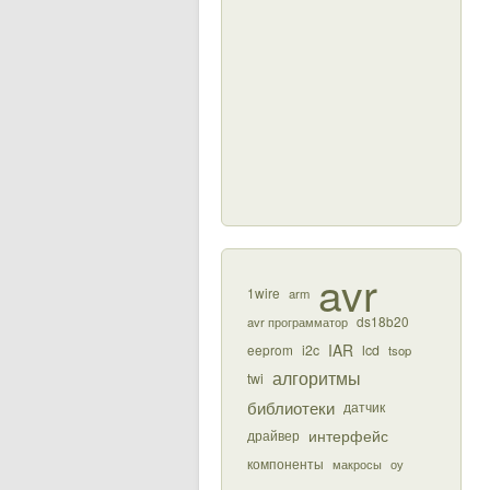
avr
1wire
arm
ds18b20
avr программатор
IAR
eeprom
i2c
lcd
tsop
алгоритмы
twi
библиотеки
датчик
интерфейс
драйвер
компоненты
макросы
оу