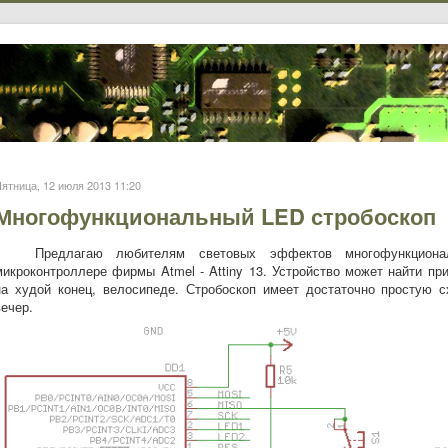
ятница, 12 июля 2013 11:20
Многофункциональный LED стробоскоп
Предлагаю любителям световых эффектов многофункциональ
микроконтроллере фирмы Atmel - Attiny 13. Устройство может найти пр
на худой конец, велосипеде. Стробоскоп имеет достаточно простую 
вечер.