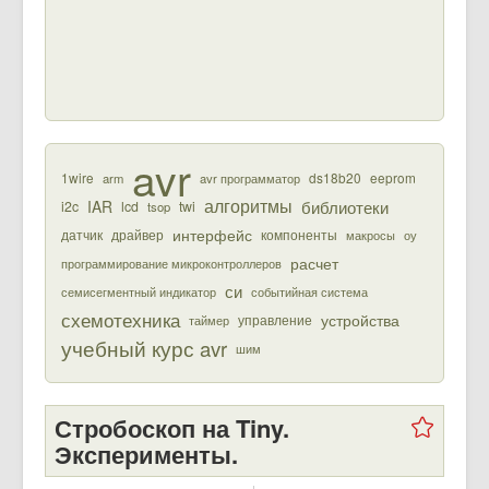
avr
1wire
ds18b20
eeprom
arm
avr программатор
алгоритмы
библиотеки
IAR
i2c
lcd
twi
tsop
интерфейс
датчик
драйвер
компоненты
макросы
оу
расчет
программирование микроконтроллеров
си
семисегментный индикатор
событийная система
схемотехника
устройства
управление
таймер
учебный курс avr
шим
Стробоскоп на Tiny.
Эксперименты.