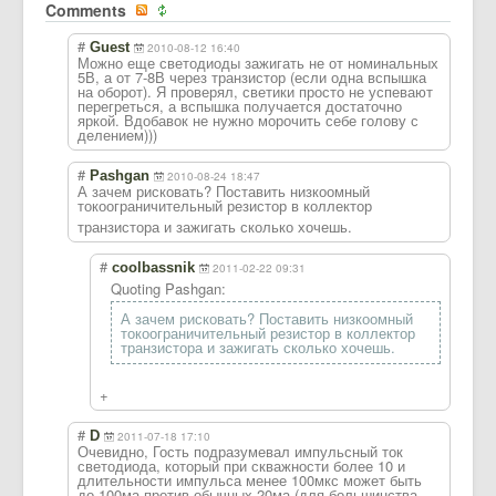
Comments
#
Guest
2010-08-12 16:40
Можно еще светодиоды зажигать не от номинальных
5В, а от 7-8В через транзистор (если одна вспышка
на оборот). Я проверял, светики просто не успевают
перегреться, а вспышка получается достаточно
яркой. Вдобавок не нужно морочить себе голову с
делением)))
#
Pashgan
2010-08-24 18:47
А зачем рисковать? Поставить низкоомный
токоограничител
ьный резистор в коллектор
транзистора и зажигать сколько хочешь.
#
coolbassnik
2011-02-22 09:31
Quoting Pashgan:
А зачем рисковать? Поставить низкоомный
токоограничительный резистор в коллектор
транзистора и зажигать сколько хочешь.
+
#
D
2011-07-18 17:10
Очевидно, Гость подразумевал импульсный ток
светодиода, который при скважности более 10 и
длительности импульса менее 100мкс может быть
до 100ма против обычных 20ма (для большинства