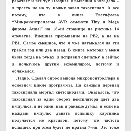
работает и все тут. Позднее я выяснил в чем дело –
я просто не на ту ножку завел тахосигнал. А все
потому, что в книге Евстифеева
“Микроконтроллеры AVR семейств Tiny и Mega
фирмы Atmel” на 18-ой странице на рисунке 14
опечатка. Внешнее прерывание на PB2, а не на
PB1. Самое смешное, что я уже натыкался на эти
грабли год или два назад. В книге, которая у меня
была тогда на руках, я исправил опечатку, а сейчас
я пользуюсь другим экземпляром, поэтому и
облажался.
Ладно. Сделал опрос вывода микроконтроллера в
основном цикле программы. На каждый перепад
тахосигнала моргал светодиодами. Оказалось, что
тахосигнал за один оборот вентилятора дает два
импульса, а не один, как я раньше думал, и если на
каждый импульс давать вспышку картинка
получается не красивой, потому что частота
вспышек при этом будет не кратна 7-ми. Это тоже