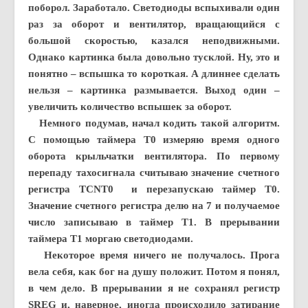
поборол. Заработало. Светодиоды вспыхивали один
раз за оборот и вентилятор, вращающийся с
большой скоростью, казался неподвижными.
Однако картинка была довольно тусклой. Ну, это и
понятно – вспышка то короткая. А длиннее сделать
нельзя – картинка размывается. Выход один –
увеличить количество вспышек за оборот.
Немного подумав, начал кодить такой алгоритм.
С помощью таймера Т0 измеряю время одного
оборота крыльчатки вентилятора. По первому
перепаду тахосигнала считываю значение счетного
регистра TCNT0 и перезапускаю таймер Т0.
Значение счетного регистра делю на 7 и получаемое
число записываю в таймер T1. В прерывании
таймера Т1 моргаю светодиодами.
Некоторое время ничего не получалось. Прога
вела себя, как бог на душу положит. Потом я понял,
в чем дело. В прерывании я не сохранял регистр
SREG и, наверное, иногда происходило затирание