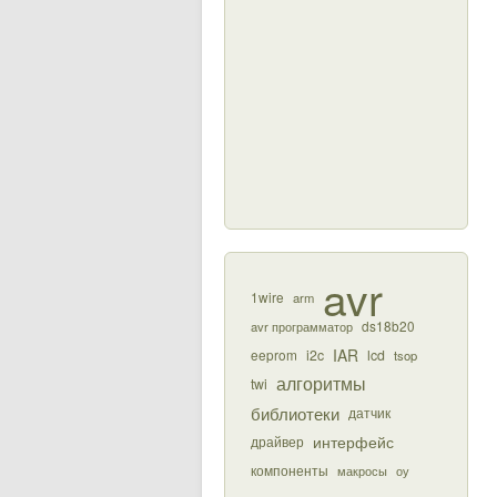
avr
1wire
arm
ds18b20
avr программатор
IAR
eeprom
i2c
lcd
tsop
алгоритмы
twi
библиотеки
датчик
интерфейс
драйвер
компоненты
макросы
оу