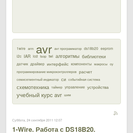
avr
1wire
ds18b20
eeprom
arm
avr программатор
алгоритмы
библиотеки
IAR
i2c
lcd
twi
tsop
интерфейс
датчик
драйвер
компоненты
макросы
оу
расчет
программирование микроконтроллеров
си
семисегментный индикатор
событийная система
схемотехника
устройства
управление
таймер
учебный курс avr
шим
Суббота, 24 сентября 2011 12:07
1-Wire. Работа с DS18B20.