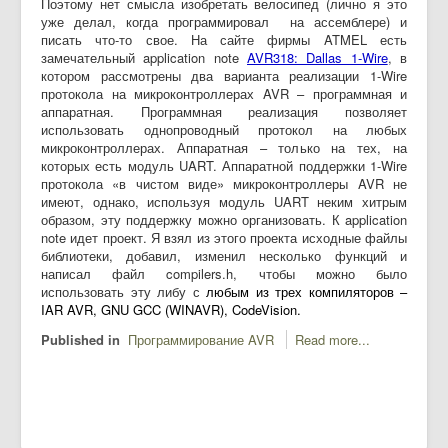
Поэтому нет смысла изобретать велосипед (лично я это
уже делал, когда программировал на ассемблере) и
писать что-то свое. На сайте фирмы ATMEL есть
замечательный application note
AVR318: Dallas 1-Wire
, в
котором рассмотрены два варианта реализации 1-Wire
протокола на микроконтроллерах AVR – программная и
аппаратная. Программная реализация позволяет
использовать однопроводный протокол на любых
микроконтроллерах. Аппаратная – только на тех, на
которых есть модуль UART. Аппаратной поддержки 1-Wire
протокола «в чистом виде» микроконтроллеры AVR не
имеют, однако, используя модуль UART неким хитрым
образом, эту поддержку можно организовать. К application
note идет проект. Я взял из этого проекта исходные файлы
библиотеки, добавил, изменил несколько функций и
написал файл compilers.h, чтобы можно было
использовать эту либу с
любым из трех компиляторов –
IAR AVR, GNU GCC (WINAVR), CodeVision.
Published in
Программирование AVR
Read more...