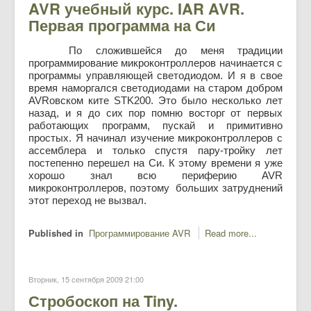
AVR учебный курс. IAR AVR.
Первая программа на Си
По сложившейся до меня традиции
программирование микроконтроллеров начинается с
программы управляющей светодиодом. И я в свое
время наморгался светодиодами на старом добром
AVRовском ките STK200. Это было несколько лет
назад, и я до сих пор помню восторг от первых
работающих программ, пускай и примитивно
простых. Я начинал изучение микроконтроллеров с
ассемблера и только спустя пару-тройку лет
постепенно перешел на Си. К этому времени я уже
хорошо знал всю периферию AVR
микроконтроллеров, поэтому больших затруднений
этот переход не вызвал.
Published in
Программирование AVR
Read more...
Вторник, 15 сентября 2009 21:00
Стробоскоп на Tiny.