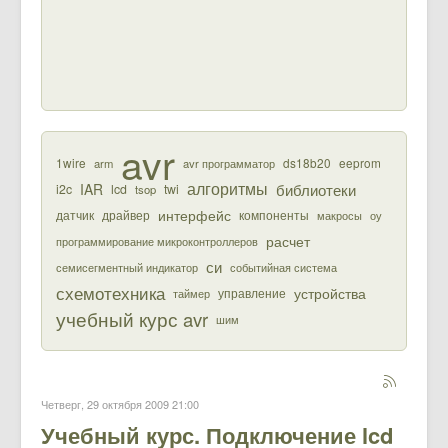
avr
1wire
ds18b20
eeprom
arm
avr программатор
алгоритмы
библиотеки
IAR
i2c
lcd
twi
tsop
интерфейс
датчик
драйвер
компоненты
макросы
оу
расчет
программирование микроконтроллеров
си
семисегментный индикатор
событийная система
схемотехника
устройства
управление
таймер
учебный курс avr
шим
Четверг, 29 октября 2009 21:00
Учебный курс. Подключение lcd