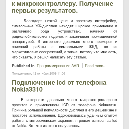
к микроконтроллеру. Получение
первых результатов.
Благодаря низкой цене и простому интерфейсу,
символьные ЖК-дисплеи находят широкое применение в
различного рода устройствах, начиная от
радиолюбительских поделок и заканчивая промышленной
аппаратурой. В интернете довольно много примеров и
описаний работы с символьными ЖКД, но из
маркетинговых соображений, а также, потому что мне есть,
что сказать, я решил написать эту статью.
Published in
Программирование AVR
Read more...
Понедельник, 12 октября 2009 11:06
Подключение lcd от телефона
Nokia3310
В интернете довольно много микроконтроллерных
проектов с применением LCD от телефона Nokia3310.
Причина большой популярности дисплея в его дешевизне и
простоте использования. Вдохновившись удачным опытом
работы с мотороловским экраном, я решил взяться за lcd
от Nokia. Вот что из этого получилось.