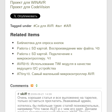
Проект для WINAVR
Проект для CodeVision
Tagged under
Си для AVR
avr
IAR
Related items
Библиотека для опроса кнопок
Работа с SD картой. Воспроизведение wav файла. Ч3
Работа с SD картой. Подключение к
микроконтроллеру. Ч1
AVR315: Использование TWI модуля в качестве
ведущего I2C устройства
ATtiny10. Самый маленький микроконтроллер AVR
Comments
#
skiff
2009-09-21 14:09
Очень хорошая статья и все выложенно на тарелке,
только остаеться проглатить.Уваж
аемый админ,
хотелось бы побольше таких статей позновательных,
например-"Что такое АЦП и с чем его едят. Делаем
первое преобразование!
","Работа УАРТ. Привет