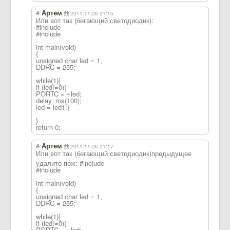
#
Артем
2011-11-26 21:15
Или вот так (бегающий светодиодик):
#include
#include
int main(void)
{
unsigned char led = 1;
DDRC = 255;
while(1){
if (led!=0){
PORTC = ~led;
delay_ms(100);
led = led1;}
}
return 0;
#
Артем
2011-11-26 21:17
Или вот так (бегающий светодиодик)пре
дыдущее
удалите пож: #include
#include
int main(void)
{
unsigned char led = 1;
DDRC = 255;
while(1){
if (led!=0){
PORTC = ~led;