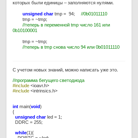
которых были единицы – заполняются нулями.
unsigned char
tmp = 94;
//0b01011110
tmp = ~tmp;
//теперь в переменной tmp число 161 или
0b10100001
tmp = ~tmp;
//теперь в tmp снова число 94 или 0b01011110
С учетом новых знаний, можно написать уже это.
//программа бегущего светодиода
#include
<ioavr.h>
#include
<intrinsics.h>
int
main(
void
)
{
unsigned char
led = 1;
DDRC = 255;
while
(1){
PORTC = ~led;