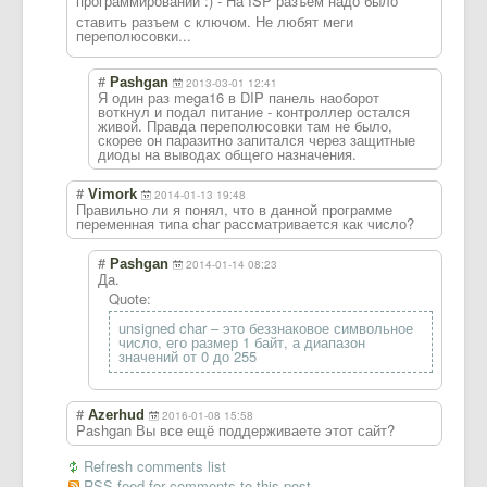
программировани
и :) - На ISP разъем надо было
ставить разъем с ключом. Не любят меги
переполюсовки..
.
#
Pashgan
2013-03-01 12:41
Я один раз mega16 в DIP панель наоборот
воткнул и подал питание - контроллер остался
живой. Правда переполюсовки там не было,
скорее он паразитно запитался через защитные
диоды на выводах общего назначения.
#
Vimork
2014-01-13 19:48
Правильно ли я понял, что в данной программе
переменная типа char рассматривается как число?
#
Pashgan
2014-01-14 08:23
Да.
Quote:
unsigned char – это беззнаковое символьное
число, его размер 1 байт, а диапазон
значений от 0 до 255
#
Azerhud
2016-01-08 15:58
Pashgan Вы все ещё поддерживаете этот сайт?
Refresh comments list
RSS feed for comments to this post