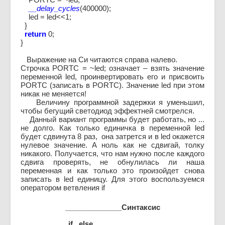
__delay_cycles
(400000);
led = led<<1;
}
return
0;
}
Выражение на Си читаются справа налево.
Строчка PORTC = ~led; означает – взять значение
переменной led, проинвертировать его и присвоить
PORTC (записать в PORTC). Значение led при этом
никак не меняется!
Величину программной задержки я уменьшил,
чтобы бегущий светодиод эффектней смотрелся.
Данный вариант программы будет работать, но ...
не долго. Как только единичка в переменной led
будет сдвинута 8 раз, она затрется и в led окажется
нулевое значение. А ноль как не сдвигай, толку
никакого. Получается, что нам нужно после каждого
сдвига проверять, не обнулилась ли наша
переменная и как только это произойдет снова
записать в led единицу. Для этого воспользуемся
оператором ветвления if
______________Синтаксис
if...else________________