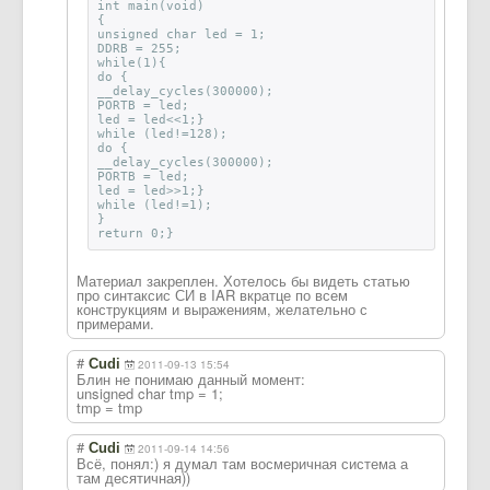
int main(void)
{
unsigned char led = 1;
DDRB = 255;
while(1){
do {
__delay_cycles(300000);
PORTB = led;
led = led<<1;}
while (led!=128);
do {
__delay_cycles(300000);
PORTB = led;
led = led>>1;}
while (led!=1);
}
return 0;}
Материал закреплен. Хотелось бы видеть статью
про синтаксис СИ в IAR вкратце по всем
конструкциям и выражениям, желательно с
примерами.
#
Cudi
2011-09-13 15:54
Блин не понимаю данный момент:
unsigned char tmp = 1;
tmp = tmp
#
Cudi
2011-09-14 14:56
Всё, понял:) я думал там восмеричная система а
там десятичная))