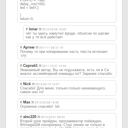
delay_ms(100);
led = led1;}
}
return 0;
#
lenar
2012-03-06 18:20
чёт ты здесь намутил вроде. объясни по шагам
как у тя всё работает
#
Артем
2011-11-26 21:19
Почему то при копировании часть текста исчезает
:cry:
#
Сергей1
2011-12-01 14:44
Уважаемый автор, Вы не подскажете, есть ли в Си
аналог ассемблерной команды ror? Заранее спасибо.
#
Nick
2012-02-15 12:07
Спасибо! Для меня, только-только начинающего,
самое оно то!
#
Max
2013-02-28 19:35
Огромное спасибо! :lol:
#
alec220
2013-03-01 08:44
Второй урок пройден, программатор побежден,
Attmega328 похоронена. Стал умнее не только в