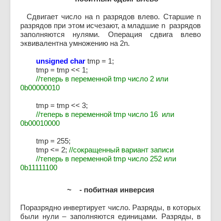
Сдвигает число на n разрядов влево. Старшие n
разрядов при этом исчезают, а младшие n разрядов
заполняются нулями. Операция сдвига влево
эквивалентна умножению на 2n.
unsigned char
tmp = 1;
tmp = tmp << 1;
//теперь в переменной tmp число 2 или
0b00000010
tmp = tmp << 3;
//теперь в переменной tmp число 16 или
0b00010000
tmp = 255;
tmp <= 2;
//сокращенный вариант записи
//теперь в переменной tmp число 252 или
0b11111100
~ - побитная инверсия
Поразрядно инвертирует число. Разряды, в которых
были нули – заполняются единицами. Разряды, в