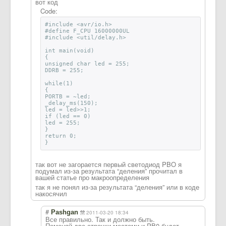
вот код
Code:
#include <avr/io.h>
#define F_CPU 16000000UL
#include <util/delay.h>
int main(void)
{
unsigned char led = 255;
DDRB = 255;
while(1)
{
PORTB = ~led;
_delay_ms(150);
led = led>>1;
if (led == 0)
led = 255;
}
return 0;
}
так вот не загорается первый светодиод PBO я
подумал из-за результата “деления” прочитал в
вашей статье про макроопределени
я
так я не понял из-за результата “деления” или в коде
накосячил
#
Pashgan
2011-03-20 18:34
Все правильно. Так и должно быть.
Поменяй две строчки местами и PB0 будет