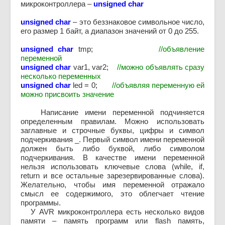
микроконтроллера –
unsigned char
unsigned char
– это беззнаковое символьное число,
его размер 1 байт, а диапазон значений от 0 до 255.
unsigned char
tmp;
//объявление
переменной
unsigned char
var1, var2;
//можно объявлять сразу
несколько переменных
unsigned char
led = 0;
//объявляя переменную ей
можно присвоить значение
Написание имени переменной подчиняется
определенным правилам. Можно использовать
заглавные и строчные буквы, цифры и символ
подчеркивания _. Первый символ имени переменной
должен быть либо буквой, либо символом
подчеркивания. В качестве имени переменной
нельзя использовать ключевые слова (while, if,
return и все остальные зарезервированные слова).
Желательно, чтобы имя переменной отражало
смысл ее содержимого, это облегчает чтение
программы.
У AVR микроконтроллерa есть несколько видов
памяти – память программ или flash память,