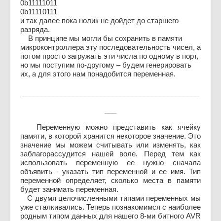
0b11111011
0b11110111
и так далее пока нолик не дойдет до старшего
разряда.
В принципе мы могли бы сохранить в памяти
микроконтроллера эту последовательность чисел, а
потом просто загружать эти числа по одному в порт,
но мы поступим по-другому – будем генерировать
их, а для этого нам понадобится переменная.
_____________________________________________
___
Переменную можно представить как ячейку
памяти, в которой хранится некоторое значение. Это
значение мы можем считывать или изменять, как
заблагорассудится нашей воле. Перед тем как
использовать переменную ее нужно сначала
объявить - указать тип переменной и ее имя. Тип
переменной определяет, сколько места в памяти
будет занимать переменная.
С двумя целочисленными типами переменных мы
уже сталкивались. Теперь познакомимся с наиболее
родным типом данных для нашего 8-ми битного AVR