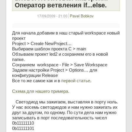
Оператор ветвления if...else.
Pavel Bobkov
17/09/2009 - 21:00
Для начала добавим в наш старый workspace новый
проект
Project > Create NewProject…
Выбираем шаблон проекта C > main
Обзываем проект led2 и сохраняем его в новой
папке.
Сохраняем workspace - File > Save Workspace
Задаем настройки Project > Options… для
конфигурации Release
Все то же самое как и в
первой статье
.
Схема для нашего примера.
Светодиод мы зажигаем, выставляя в порту ноль.
У нас восемь светодиодов и нам нужно зажигать их
друг за другом, по одному. По сути дела нам нужно
записывать в порт последовательность чисел
0b11111110
0b11111101