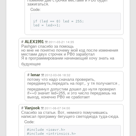
зажигаться.
Code:
if (led == 0) led = 255;
led = led>>1;
#
ALEX1991
2011-03-21 14:35
Pashgan спасибо за помощь
но мне не понятно почему мой код после изменения
местами двух строчек и PB0 заработал
Я в программировани
и начинающий хочу знать на
будующее
#
lenar
2012-03-06 18:32
потому что надо сначала проверить,
передвинуть,пер
едать на порт,. у тя получается ,
передвинул допустим дошел до нуля проверил
if==0 значит led=255, и это число передаешь на
выход, конечно PB0 не сработает
#
Vanjook
2011-06-07 04:00
Спасибо за статьи. Вот, немного помучившись
написал програмку бегущего светодиода туда-сюда.
Code:
#include <ioavr.h>
#include <intrinsics.h>