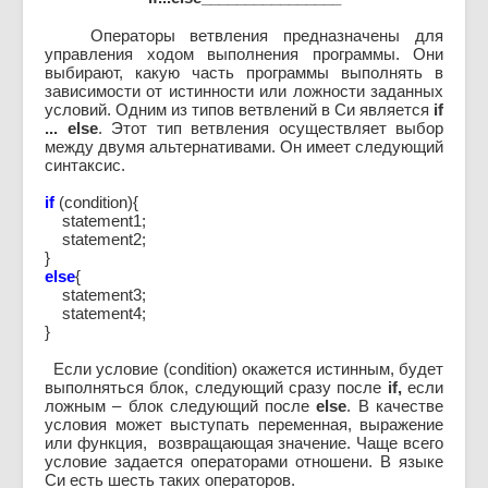
Операторы ветвления предназначены для
управления ходом выполнения программы. Они
выбирают, какую часть программы выполнять в
зависимости от истинности или ложности заданных
условий. Одним из типов ветвлений в Си является
if
... else
. Этот тип ветвления осуществляет выбор
между двумя альтернативами. Он имеет следующий
синтаксис.
if
(condition){
statement1;
statement2;
}
else
{
statement3;
statement4;
}
Если условие (condition) окажется истинным, будет
выполняться блок, следующий сразу после
if,
если
ложным – блок следующий после
else
. В качестве
условия может выступать переменная, выражение
или функция, возвращающая значение. Чаще всего
условие задается операторами отношени. В языке
Си есть шесть таких операторов.