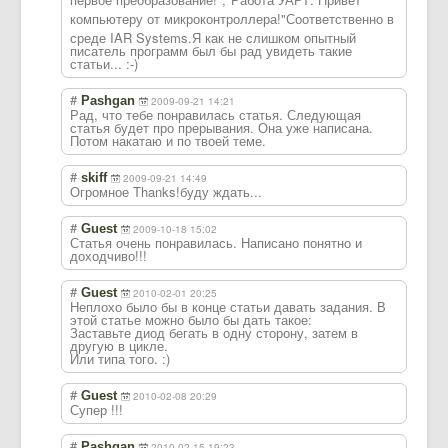
компьютеру от микроконтроллер
а!"Соответствен
но в
среде IAR Systems.Я как не слишком опытный
писатель программ был бы рад увидеть такие
статьи... :-)
#
Pashgan
2009-09-21 14:21
Рад, что тебе понравилась статья. Следующая
статья будет про прерывания. Она уже написана.
Потом накатаю и по твоей теме.
#
skiff
2009-09-21 14:49
Огромное Thanks!буду ждать...
#
Guest
2009-10-18 15:02
Статья очень понравилась. Написано понятно и
доходчиво!!!
#
Guest
2010-02-01 20:25
Неплохо было бы в конце статьи давать задания. В
этой статье можно было бы дать такое:
Заставьте диод бегать в одну сторону, затем в
другую в цикле.
Или типа того. :)
#
Guest
2010-02-08 20:29
Супер !!!
#
Pashgan
2010-02-15 19:23