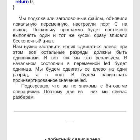
return
0;
}
Мы подключили заголовочные файлы, объявили
локальную переменную, настроили порт C на
выход. Поскольку программа будет постоянно
выполнять один и тот же кусок, сразу вписали
бесконечный цикл.
Нам нужно заставить нолик сдвигаться влево, при
этом все остальные разряды должны быть
единичками. И вот как мы это реализуем. В
начальном состоянии в переменной led будет
единица. Мы будем сдвигать ее влево на один
разряд, а в порт B будем записывать
проинвертированное значение led.
Подозреваю, что вы не знакомы с битовыми
операциями. Поэтому две из них мы сейчас
разберем.
_____________________________________________
___
- побитный сдвиг влево