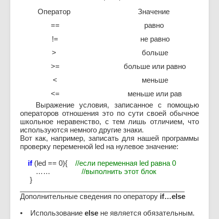
Оператор
Значение
==
равно
!=
не равно
>
больше
>=
больше или равно
<
меньше
<=
меньше или рав
Выражение условия, записанное с помощью
операторов отношения это по сути своей обычное
школьное неравенство, с тем лишь отличием, что
используются немного другие знаки.
Вот как, например, записать для нашей программы
проверку переменной led на нулевое значение:
if
(led == 0){
//если переменная led равна 0
……
//выполнить этот блок
}
__________________________________________
Дополнительные сведения по оператору
if…else
• Использование
else
не является обязательным.