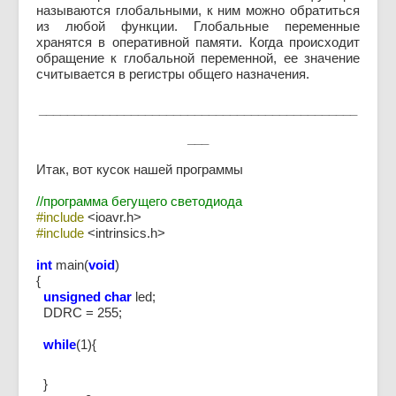
называются глобальными, к ним можно обратиться
из любой функции. Глобальные переменные
хранятся в оперативной памяти. Когда происходит
обращение к глобальной переменной, ее значение
считывается в регистры общего назначения.
_____________________________________________
___
Итак, вот кусок нашей программы
//программа бегущего светодиода
#include
<ioavr.h>
#include
<intrinsics.h>
int
main(
void
)
{
unsigned char
led;
DDRC = 255;
while
(1){
}