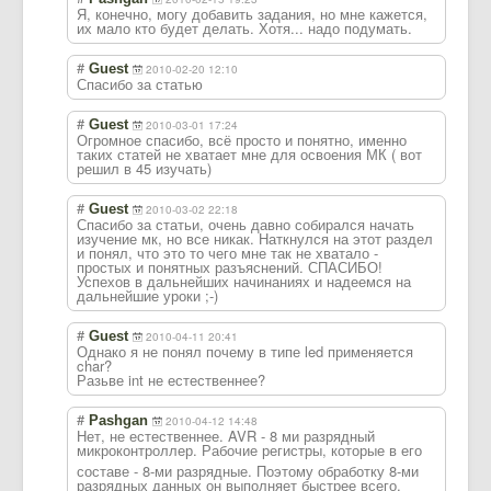
Я, конечно, могу добавить задания, но мне кажется,
их мало кто будет делать. Хотя... надо подумать.
#
Guest
2010-02-20 12:10
Спасибо за статью
#
Guest
2010-03-01 17:24
Огромное спасибо, всё просто и понятно, именно
таких статей не хватает мне для освоения МК ( вот
решил в 45 изучать)
#
Guest
2010-03-02 22:18
Спасибо за статьи, очень давно собирался начать
изучение мк, но все никак. Наткнулся на этот раздел
и понял, что это то чего мне так не хватало -
простых и понятных разъяснений. СПАСИБО!
Успехов в дальнейших начинаниях и надеемся на
дальнейшие уроки ;-)
#
Guest
2010-04-11 20:41
Однако я не понял почему в типе led применяется
char?
Разьве int не естественнее?
#
Pashgan
2010-04-12 14:48
Нет, не естественнее. AVR - 8 ми разрядный
микроконтроллер
. Рабочие регистры, которые в его
составе - 8-ми разрядные. Поэтому обработку 8-ми
разрядных данных он выполняет быстрее всего.