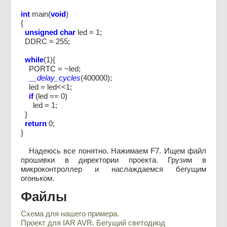
int
main(
void
)
{
unsigned char
led = 1;
DDRC = 255;
while
(1){
PORTC = ~led;
__delay_cycles
(400000);
led = led<<1;
if
(led == 0)
led = 1;
}
return
0;
}
Надеюсь все понятно. Нажимаем F7. Ищем файл
прошивки в директории проекта. Грузим в
микроконтроллер и наслаждаемся бегущим
огоньком.
Файлы
Схема для нашего примера.
Проект для IAR AVR. Бегущий светодиод