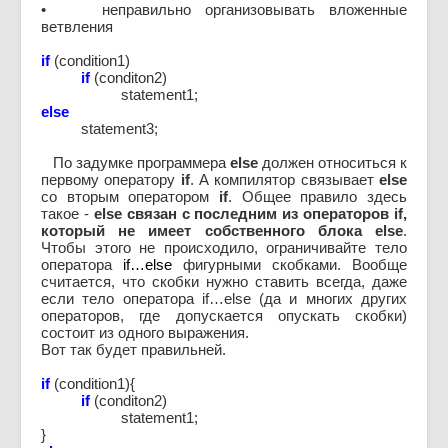
• неправильно организовывать вложенные
ветвления
if
(condition1)
if
(conditon2)
statement1;
else
statement3;
По задумке программера
else
должен относиться к
первому оператору
if
. А компилятор связывает
else
со вторым оператором
if
. Общее правило здесь
такое -
else связан с последним из операторов if,
который не имеет собственного блока else
.
Чтобы этого не происходило, ограничивайте тело
оператора
if…else
фигурными скобками. Вообще
считается, что скобки нужно ставить всегда, даже
если тело оператора if…else (да и многих других
операторов, где допускается опускать скобки)
состоит из одного выражения.
Вот так будет правильней.
if
(condition1){
if
(conditon2)
statement1;
}