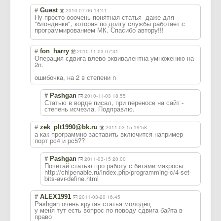
#
Guest
2010-07-06 14:41
Ну просто ооочень понятная статья- даже для
"блондинки", которая по долгу службы работает с
программировани
ем МК. Спасибо автору!!!
#
fon_harry
2010-11-03 07:31
Операция сдвига влево эквивалентна умножению на
2n.
ошибочка, на 2 в степени n
#
Pashgan
2010-11-03 18:55
Статью в ворде писал, при переносе на сайт -
степень исчезла. Подправлю.
#
zek_plt1990@bk.ru
2011-03-15 19:58
а как программно заставить включится например
порт pc4 и pc5??
#
Pashgan
2011-03-15 20:00
Почитай статью про работу с битами макросы
http://chipenable.ru/index.php/programming-c/4-set-
bits-avr-define.html
#
ALEX1991
2011-03-20 16:45
Pashgan очень крутая статья молодец
у меня тут есть вопрос по поводу сдвига байта в
право