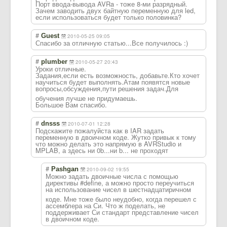
Порт ввода-вывода AVRa - тоже 8-ми разрядный.
Зачем заводить двух байтную переменную для led,
если использоваться будет только половинка?
#
Guest
2010-05-25 09:05
Спасибо за отличную статью...Все получилось :)
#
plumber
2010-05-27 20:43
Уроки отличные.
Задания,если есть возможность, добавьте.Кто хочет
научиться будет выполнять.Атам появятся новые
вопросы,обсужде
ния,пути решения задач.Для
обучения лучше не придумаешь.
Большое Вам спасибо.
#
dnsss
2010-07-01 12:28
Подскажите пожалуйста как в IAR задать
переменную в двоичном коде. Жутко привык к тому
что можно делать это напрямую в AVRStudio и
MPLAB, а здесь ни 0b...ни b... не проходят
#
Pashgan
2010-09-02 19:55
Можно задать двоичные числа с помощью
директивы #define, а можно просто переучиться
на использование чисел в шестнадцатиричн
ом
коде. Мне тоже было неудобно, когда перешел с
ассемблера на Си. Что ж поделать, не
поддерживает Си стандарт представление чисел
в двоичном коде.