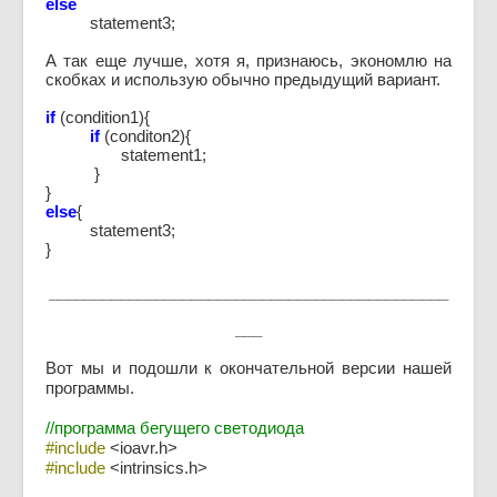
else
statement3;
А так еще лучше, хотя я, признаюсь, экономлю на
скобках и использую обычно предыдущий вариант.
if
(condition1){
if
(conditon2){
statement1;
}
}
else
{
statement3;
}
_____________________________________________
___
Вот мы и подошли к окончательной версии нашей
программы.
//программа бегущего светодиода
#include
<ioavr.h>
#include
<intrinsics.h>