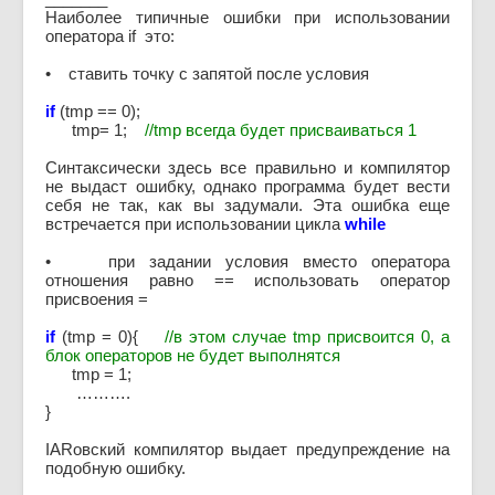
Наиболее типичные ошибки при использовании
оператора if это:
• ставить точку с запятой после условия
if
(tmp == 0);
tmp= 1;
//tmp всегда будет присваиваться 1
Синтаксически здесь все правильно и компилятор
не выдаст ошибку, однако программа будет вести
себя не так, как вы задумали. Эта ошибка еще
встречается при использовании цикла
while
• при задании условия вместо оператора
отношения равно == использовать оператор
присвоения =
if
(tmp = 0){
//в этом случае tmp присвоится 0, а
блок операторов не будет выполнятся
tmp = 1;
……….
}
IARовский компилятор выдает предупреждение на
подобную ошибку.