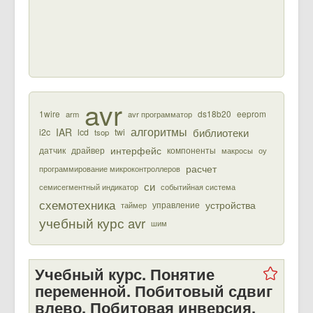
avr
1wire
ds18b20
eeprom
arm
avr программатор
алгоритмы
библиотеки
IAR
i2c
lcd
twi
tsop
интерфейс
датчик
драйвер
компоненты
макросы
оу
расчет
программирование микроконтроллеров
си
семисегментный индикатор
событийная система
схемотехника
устройства
управление
таймер
учебный курс avr
шим
Учебный курс. Понятие
переменной. Побитовый сдвиг
влево. Побитовая инверсия.