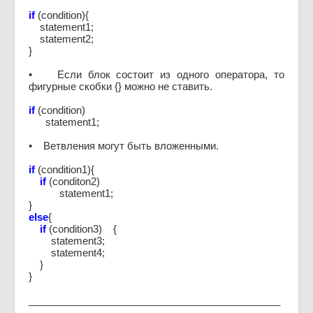
if
(condition){
statement1;
statement2;
}
• Если блок состоит из одного оператора, то
фигурные скобки {} можно не ставить.
if
(condition)
statement1;
• Ветвления могут быть вложенными.
if
(condition1){
if
(conditon2)
statement1;
}
else
{
if
(condition3) {
statement3;
statement4;
}
}
_____________________________________________
_______