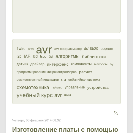
avr
1wire
ds18b20
eeprom
arm
avr программатор
алгоритмы
библиотеки
IAR
i2c
lcd
twi
tsop
интерфейс
датчик
драйвер
компоненты
макросы
оу
расчет
программирование микроконтроллеров
си
семисегментный индикатор
событийная система
схемотехника
устройства
управление
таймер
учебный курс avr
шим
Четверг, 06 февраля 2014 08:32
Изготовление платы с помощью