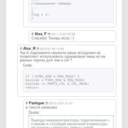
//прерывание таймера
...
{
flag = 1;
}
#
Alex_F
2011-10-27 07:28
Спасибо! Теперь ясно :-)
#
Alex_R
2012-01-04 14:44
Хм А подскажите неужели ваши исходники не
позволяют использовать одинаковые пины но на
разных портах для row и col ?
Code:
if (~PINX_ROW & ROW_MASK) {
keyCode = PINX_ROW & ROW_MASK;
keyCode |= PORTX_COL & COL_MASK;
return;
#
Pashgan
2012-10-31 21:41
в тексте написано
Quote:
Выводы микроконтроллера, подключенные к
строкам и столбцам матричной клавиатуры,
не должны совпадать между собой.