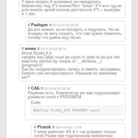
У меня вопрос.А возможно ли переделать
библиотеку под 3*3 кнопки?Вот "юзал" 3*4 все гуд,но
для многих целей вполне достаточно 3*3 + выиграш
в 1 пин.
#
Pashgan
2014-03-18 20:06
Да все можно, если посидеть и подумать. Но на
вскидку не могу сказать, что там нужно поменять,
потому что давно код писал.
#
wowa
2014-04-02 06:14
Atmel Studio 6.2
variable 'keyTable' must be const in order to be put into
read-only section by means of '__attribute__(
(progmem))'
Как бы скорректировать запись в память программы.
Gadmin уже интересовался. Решения по прежнему
нет?
#
САБ
2014-04-02 08:36
Решение есть. Компилятор же вам подсказывает -
добавьте const к PROGMEM
Code:
#define FLASH_ATR PROGMEM const
#
Plotnik
2014-04-02 11:08
У меня работает AS 6.1 так:добавил только
const.Ранее при подключении библиотеки