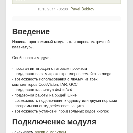
Pavel Bobkov
13/10/2011 - 05:03
Введение
Написал программный модуль для опроса матричной
клавиатуры.
Особенности модуля:
- простая интеграция с готовым проектом
- поддержка всех микроконтроллеров семейства mega
- возможность использования с любым из трех
компиляторов CodeVision, IAR, GCC
- поддержка клавиатур 4х4 и 3х4
- поддержка работы на общей шине
- возможность подключения к одному или двумя портами
- программная антидребезговая защита
- возможность установки произвольных кодов кнопок
Подключение модуля
- скачиваем
архив с модулем