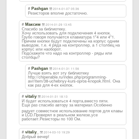
#
Pashgan
2014-01-07 05:36
Резисторов вполне достаточно.
#
Максим
2014-01-29 13:45
Спасибо за библиотеку.
Хочу использовать для подключения 4 кнопок.
Грубо говоря получается клавиатура 1*4 или 4*1.
Причем кнопки будут подключены на корпус одним
выводом, т.е. 4 ряда на контроллер, а 1 столбец на
корпус или наоборот.
Подскажите что надо на контроллер - ряды или
столбцы?
#
Pashgan
2014-01-31 11:56
Лучше взять вот эту библиотеку
http://chipenable.ru/index.php/programming-
avr/item/38-uchebnyy-kurs-opros-knopok.html. Она
как раз для 4-ех кнопок.
#
vitaliy
2014-01-31 18:13
И будет использоваться 4 порта,вместо пяти.
Еще раз спасибо автору за материал.Особен
но
радует совместное использование портов для клавы
и LCD.Проверял в реальном железе,усе
работает.Резист
оры по 100 Ом.
#
vitaliy_
2014-03-10 19:29
Добрый вечер!