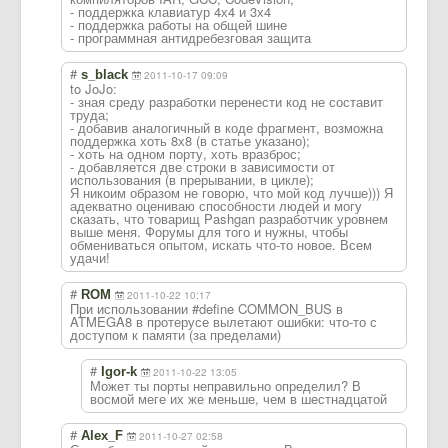
- поддержка клавиатур 4х4 и 3х4
- поддержка работы на общей шине
- программная антидребезговая защита
#
s_black
2011-10-17 09:09
to JoJo:
- зная среду разработки перенести код не составит
труда;
- добавив аналогичный в коде фрагмент, возможна
поддержка хоть 8х8 (в статье указано);
- хоть на одном порту, хоть вразброс;
- добавляется две строки в зависимости от
использования (в прерывании, в цикле);
Я никоим образом не говорю, что мой код лучше))) Я
адекватно оцениваю способности людей и могу
сказать, что товарищ Pashgan разработчик уровнем
выше меня. Форумы для того и нужны, чтобы
обмениваться опытом, искать что-то новое. Всем
удачи!
#
ROM
2011-10-22 10:17
При использовании #define COMMON_BUS в
ATMEGA8 в протерусе вылетают ошибки: что-то с
доступом к памяти (за пределами)
#
Igor-k
2011-10-22 13:05
Может ты порты неправильно определил? В
восмой меге их же меньше, чем в шестнадцатой
#
Alex_F
2011-10-27 02:58