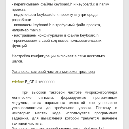
- переписываем файлы keyboard.h и keyboard.c в папку
проекта
- подключаем keyboard.c к проекту внутри среды
разработки
- включаем keyboard.h в требуемый файл проекта,
например main.c
- настраиваем конфигурацию в файле keyboard.h
- прописываем в свой код вызов пользовательских
функций
Настройка конфигурации включает в себя несколько
шагов.
Установка тактовой частоты микроконтроллера
#define
F_CPU 16000000
При высокой тактовой частоте микроконтроллера
логические сигналы, формируемые программным
модулем, из-за паразитных емкостей «не успевают»
устанавливаться до требуемого уровня. Поэтому в
некоторых местах кода используется программная
задержка, для вычисления которой требуется значение
тактовой частоты.
Установка типа матричной клавиатуры – 4х4 или 3х4