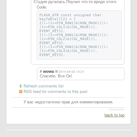
Студия ругалась.Поучил что-то вроде этого:
Code:
FLASH_ATR const unsigned char
keyTable[][2] = {
{((~(1<<PIN_ROW1)&(ROW_MASK))|(~
(1<<PIN_COL1)&(COL_MASK))),
EVENT_KEY1},
{((~(1<<PIN_ROW1)&(ROW_MASK))|(~
(1<<PIN_COL2)&(COL_MASK))),
EVENT_KEY2},
{((~(1<<PIN_ROW1)&(ROW_MASK))|(~
(1<<PIN_COL3)&(COL_MASK))),
EVENT_KEY3},
#
wowa
2014-04-02 14:21
Спасибо. Все Ок!
Refresh comments list
RSS feed for comments to this post
У вас недостаточно прав для комментирования.
JComments
back to top