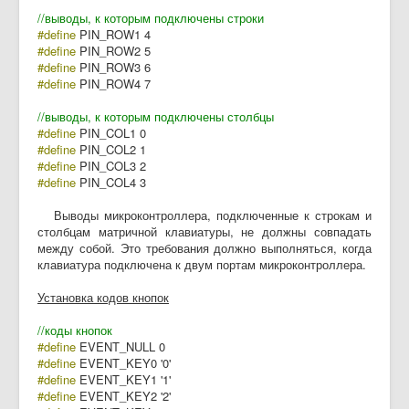
//выводы, к которым подключены строки
#define
PIN_ROW1 4
#define
PIN_ROW2 5
#define
PIN_ROW3 6
#define
PIN_ROW4 7
//выводы, к которым подключены столбцы
#define
PIN_COL1 0
#define
PIN_COL2 1
#define
PIN_COL3 2
#define
PIN_COL4 3
Выводы микроконтроллера, подключенные к строкам и
столбцам матричной клавиатуры, не должны совпадать
между собой. Это требования должно выполняться, когда
клавиатура подключена к двум портам микроконтроллера.
Установка кодов кнопок
//коды кнопок
#define
EVENT_NULL 0
#define
EVENT_KEY0 '0'
#define
EVENT_KEY1 '1'
#define
EVENT_KEY2 '2'