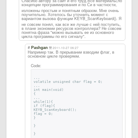
Спасибо автору за сайт и его труд.Все материалы,по
концепции программировани
я и по Си в частности,
изложены простым и понятным образом. Мне очень
поучительно. Хотелось бы уточнить момент с
вариантом вызова функции KEYB_ScanKeyboa
rd(). Я
не совсем понял, как все же лучше с ней поступить,
в плане экономии ресурсов контроллера? Не совсем
понятна фраза "можно вызывать ее из основного
цикла программы по его сигналу".
#
Pashgan
2011-10-27 06:27
Например так. В прерывании взводим флаг, в
основном цикле проверяем.
Code:
...
volatile unsigned char flag = 0;
...
int main(void)
{
...
while(1){
if (flag){
KEYB_ScanKeyboard();
flag = 0;
}
}
}
....