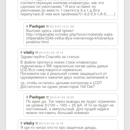
соответствующие кнопкам клавиатуры, как это
сделано по умолчанию."-Я все оставил по
умолчанию,но вместо 1-светится 9,и т.д.Все
перепутано.В чем моя проблема?(1-9;2
-0;3-1;A-5;....
..)
#
Pashgan
2013-07-15 21:39
Выложи здесь свой проект
http://chipenable.ru/index.php/forum/materialy-sajta-
chipenable/3245-vetka-dlya-vremennogo-khraneniya-
proektov.html
#
vitaliy
2014-01-04 15:14
Здравствуйте.Сп
асибо за статью.
В файле протеуса ножки строк клавиатуры
подключены к МК паралельно ногам шины даных
LCD.Все симулируется нормально.
Поскажите как в реальной схеме защищаться от
одновременого нажатия двух кнопок,залипани
й и
тд.,чтобы остались целыми контролер и LCD?
Достаточно ли одних резисторов 100 Ом?
#
Pashgan
2014-01-04 16:03
По идее да. Ток через выводы мк будет ограничен
на уровне 5/(100 + 100) = 25 мА. И то он будет не
постоянный, а импульсный. Для пущей надёги
можно поставить больший номинал.
#
vitaliy
2014-01-04 16:19
Я где-то читал,что-то про защитные диоды.