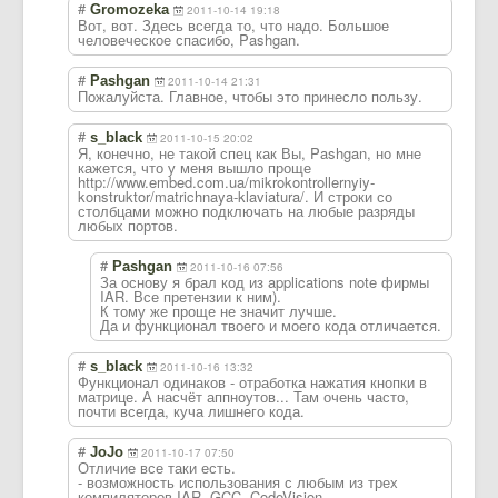
#
Gromozeka
2011-10-14 19:18
Вот, вот. Здесь всегда то, что надо. Большое
человеческое спасибо, Pashgan.
#
Pashgan
2011-10-14 21:31
Пожалуйста. Главное, чтобы это принесло пользу.
#
s_black
2011-10-15 20:02
Я, конечно, не такой спец как Вы, Pashgan, но мне
кажется, что у меня вышло проще
http://www.embed.com.ua/mikrokontrollernyiy-
konstruktor/matrichnaya-klaviatura/. И строки со
столбцами можно подключать на любые разряды
любых портов.
#
Pashgan
2011-10-16 07:56
За основу я брал код из applications note фирмы
IAR. Все претензии к ним).
К тому же проще не значит лучше.
Да и функционал твоего и моего кода отличается.
#
s_black
2011-10-16 13:32
Функционал одинаков - отработка нажатия кнопки в
матрице. А насчёт аппноутов... Там очень часто,
почти всегда, куча лишнего кода.
#
JoJo
2011-10-17 07:50
Отличие все таки есть.
- возможность использования с любым из трех
компиляторов IAR, GCC, CodeVision,