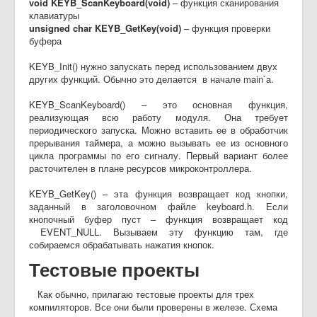
void KEYB_ScanKeyboard(void)
– функция сканирования
клавиатуры
unsigned char KEYB_GetKey(void)
– функция проверки
буфера
KEYB_Init() нужно запускать перед использованием двух
других функций. Обычно это делается в начале main`a.
KEYB_ScanKeyboard() – это основная функция,
реализующая всю работу модуля. Она требует
периодического запуска. Можно вставить ее в обработчик
прерывания таймера, а можно вызывать ее из основного
цикла программы по его сигналу. Первый вариант более
расточителен в плане ресурсов микроконтроллера.
KEYB_GetKey() – эта функция возвращает код кнопки,
заданный в заголовочном файле keyboard.h. Если
кнопочный буфер пуст – функция возвращает код
EVENT_NULL. Вызываем эту функцию там, где
собираемся обрабатывать нажатия кнопок.
Тестовые проекты
Как обычно, прилагаю тестовые проекты для трех
компиляторов. Все они были проверены в железе. Схема