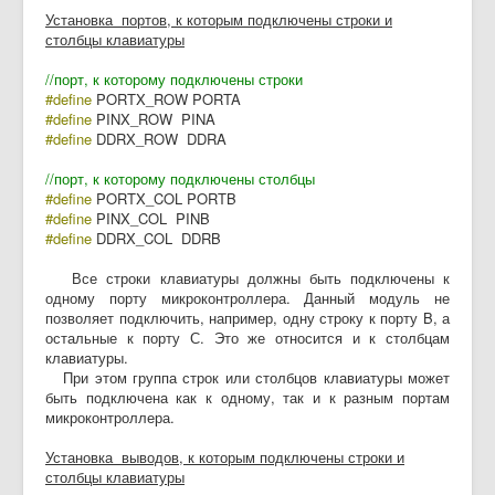
Установка портов, к которым подключены строки и
столбцы клавиатуры
//порт, к которому подключены строки
#define
PORTX_ROW PORTA
#define
PINX_ROW PINA
#define
DDRX_ROW DDRA
//порт, к которому подключены столбцы
#define
PORTX_COL PORTB
#define
PINX_COL PINB
#define
DDRX_COL DDRB
Все строки клавиатуры должны быть подключены к
одному порту микроконтроллера. Данный модуль не
позволяет подключить, например, одну строку к порту B, а
остальные к порту С. Это же относится и к столбцам
клавиатуры.
При этом группа строк или столбцов клавиатуры может
быть подключена как к одному, так и к разным портам
микроконтроллера.
Установка выводов, к которым подключены строки и
столбцы клавиатуры