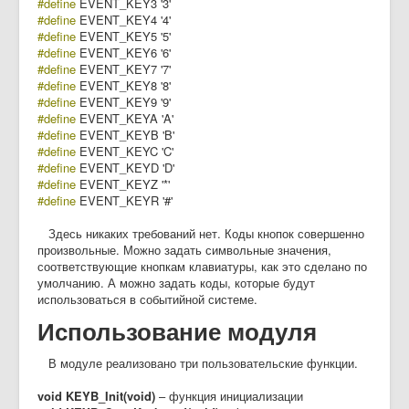
#define
EVENT_KEY3 '3'
#define
EVENT_KEY4 '4'
#define
EVENT_KEY5 '5'
#define
EVENT_KEY6 '6'
#define
EVENT_KEY7 '7'
#define
EVENT_KEY8 '8'
#define
EVENT_KEY9 '9'
#define
EVENT_KEYA 'A'
#define
EVENT_KEYB 'B'
#define
EVENT_KEYC 'C'
#define
EVENT_KEYD 'D'
#define
EVENT_KEYZ '*'
#define
EVENT_KEYR '#'
Здесь никаких требований нет. Коды кнопок совершенно
произвольные. Можно задать символьные значения,
соответствующие кнопкам клавиатуры, как это сделано по
умолчанию. А можно задать коды, которые будут
использоваться в событийной системе.
Использование модуля
В модуле реализовано три пользовательские функции.
void KEYB_Init(void)
– функция инициализации