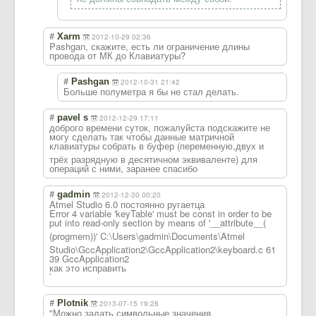
#
Xarm
2012-10-29 02:36
Pashgan, скажите, есть ли ограничение длины
провода от МК до Клавиатуры?
#
Pashgan
2012-10-31 21:42
Больше полуметра я бы не стал делать.
#
pavel s
2012-12-29 17:11
доброго времени суток, пожалуйста подскажите не
могу сделать так чтобы данные матричной
клавиатуры собрать в буфер (переменную,дву
х и
трёх разрядную в десятичном эквиваленте) для
операций с ними, заранее спасибо
#
gadmin
2012-12-30 00:20
Atmel Studio 6.0 постоянно ругаетца
Error 4 variable 'keyTable' must be const in order to be
put into read-only section by means of '__attribute__(
(progmem))' C:\
Users\gadmin\Do
cuments\Atmel
Studio\GccApplication2\GccApplication2\keyboard.c 61
39 GccApplication2
как это исправить
`
#
Plotnik
2013-07-15 19:28
"Можно задать символьные значения,