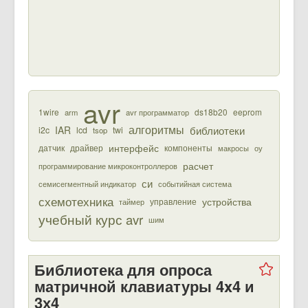
avr
1wire
ds18b20
eeprom
arm
avr программатор
алгоритмы
библиотеки
IAR
i2c
lcd
twi
tsop
интерфейс
датчик
драйвер
компоненты
макросы
оу
расчет
программирование микроконтроллеров
си
семисегментный индикатор
событийная система
схемотехника
устройства
управление
таймер
учебный курс avr
шим
Библиотека для опроса
матричной клавиатуры 4x4 и
3х4