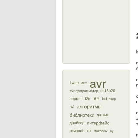
avr
1wire
arm
ds18b20
avr программатор
IAR
eeprom
i2c
lcd
tsop
алгоритмы
twi
библиотеки
датчик
интерфейс
драйвер
компоненты
макросы
оу