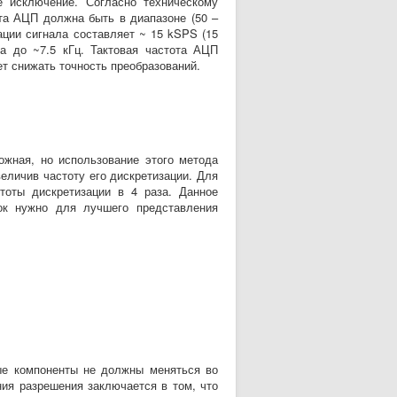
 исключение. Согласно техническому
ота АЦП должна быть в диапазоне (50 –
зации сигнала составляет ~ 15 kSPS (15
ла до ~7.5 кГц. Тактовая частота АЦП
ет снижать точность преобразований.
жная, но использование этого метода
еличив частоту его дискретизации. Для
тоты дискретизации в 4 раза. Данное
ок нужно для лучшего представления
е компоненты не должны меняться во
ия разрешения заключается в том, что