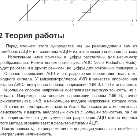
2 Теория работы
Перед чтением этого руководства мы бы рекомендовали вам озн
Калибровка АЦП» и с разделом «АЦП» из технического описания на мик
Изложенные ниже примеры и цифры рассчитаны для несимметрич
преобразования. Режим пониженного шума (ADC Noise Reduction Mode) 
будет работать и в других режимах, но цифры для описанных примеров б
Опорное напряжение АЦП и его разрешение определяют шаг, с ко
входного сигнала. У микроконтроллеров AVR в качестве опорного на
питания AVCC, внутреннее опорное напряжение 2.56 В/1.1 В или напряж
Небольшое опорное напряжение обеспечивает высокую точность, но с
сигнала. Например, при опорном напряжении равном 2.56 В, точно
приблизительно 2.5 мВ, а наибольшее входное напряжение, которое мож
В качестве альтернативы можно было бы рассмотреть использовани
возможность измерять аналоговый сигнал с большей точностью, за сч
это неприемлемо, то для улучшения разрешения АЦП можно использ
этого метода ограничивается характеристиками АЦП.
Важно понимать, что оверсемплинг и децимация уменьшают ошибки ква
интегральную нелинейность.