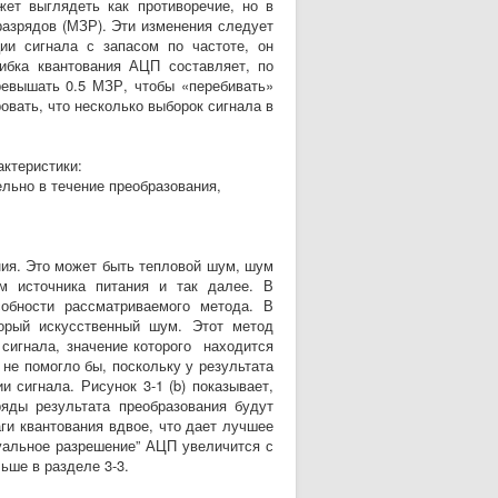
жет выглядеть как противоречие, но в
азрядов (МЗР). Эти изменения следует
ии сигнала с запасом по частоте, он
бка квантования АЦП составляет, по
ревышать 0.5 МЗР, чтобы «перебивать»
овать, что несколько выборок сигнала в
ктеристики:
льно в течение преобразования,
ия. Это может быть тепловой шум, шум
м источника питания и так далее. В
обности рассматриваемого метода. В
торый искусственный шум. Этот метод
 сигнала, значение которого находится
не помогло бы, поскольку у результата
 сигнала. Рисунок 3-1 (b) показывает,
яды результата преобразования будут
ги квантования вдвое, что дает лучшее
ртуальное разрешение” АЦП увеличится с
льше в разделе 3-3.