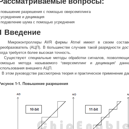
Рассматриваемые вопросы:
- повышение разрешения с помощью оверсемплинга
- усреднение и децимация
- подавление шума с помощью усреднения
1 Введение
Микроконтроллеры AVR фирмы Atmel имеют в своем составе 1
преобразователь (АЦП). В большинстве случаев такой разрядности дост
когда требуется более высокая точность.
Существуют специальные методы обработки сигналов, позволяющие
помощью метода называемого “оверсемплинг и децимация” дан
использования внешнего АЦП.
В этом руководстве рассмотрена теория и практическое применение да
Рисунок 1-1. Повышение разрешения