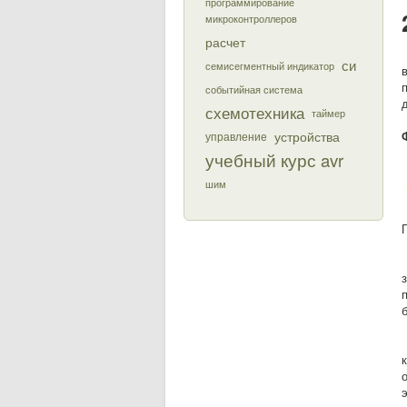
программирование
микроконтроллеров
расчет
си
семисегментный индикатор
событийная система
схемотехника
таймер
устройства
управление
учебный курс avr
шим