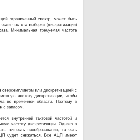
ий ограниченный спектр, может быть
 если частота выборки (дискретизации)
аза. Минимальная требуемая частота
 оверсемплингом или дискретизацией с
зможную частоту дискретизации, чтобы
ала во временной области. Поэтому в
н с запасом.
ся внутренней тактовой частотой и
шую частоту дискретизации. Однако в
ть точность преобразования, то есть
 АЦП будет снижаться. Все АЦП имеют