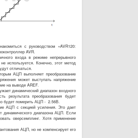
акомиться с руководством «AVR120:
роконтроллер AVR.
ного входа в режиме непрерывного
не используется. Конечно, этот метод
удут отличаться.
торым АЦП выполняет преобразование
пряжения может выступать напряжение
ение на выводе AREF.
ужает динамический диапазон входного
сть результата преобразования будет
но будет померить АЦП - 2.56В.
е АЦП с секцией усиления. Это дает
ет динамического диапазона АЦП. Если
овать оверсемплинг. Хотя применение
нтования АЦП, но не компенсирует его