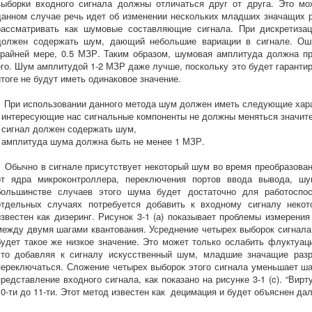
выборки входного сигнала должны отличаться друг от друга. Это мо
данном случае речь идет об изменении нескольких младших значащих р
рассматривать как шумовые составляющие сигнала. При дискретизац
должен содержать шум, дающий небольшие вариации в сигнале. Оши
крайней мере, 0.5 МЗР. Таким образом, шумовая амплитуда должна п
его. Шум амплитудой 1-2 МЗР даже лучше, поскольку это будет гарантир
итоге не будут иметь одинаковое значение.
При использовании данного метода шум должен иметь следующие хара
- интересующие нас сигнальные компоненты не должны меняться значите
- сигнал должен содержать шум,
- амплитуда шума должна быть не менее 1 МЗР.
Обычно в сигнале присутствует некоторый шум во время преобразован
от ядра микроконтроллера, переключения портов ввода вывода, шу
большинстве случаев этого шума будет достаточно для работоспос
отдельных случаях потребуется добавить к входному сигналу неко
известен как дизеринг. Рисунок 3-1 (а) показывает проблемы измерения
между двумя шагами квантования. Усреднение четырех выборок сигнала 
будет такое же низкое значение. Это может только ослабить флуктуации
что добавляя к сигналу искусственный шум, младшие значащие разр
переключаться. Сложение четырех выборок этого сигнала уменьшает ша
представление входного сигнала, как показано на рисунке 3-1 (c). “Ви
10-ти до 11-ти. Этот метод известен как децимация и будет объяснен да