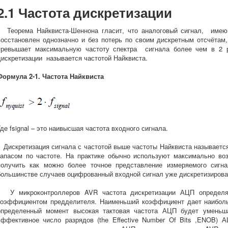
2.1 Частота дискретизации
Теорема Найквиста-Шеннона гласит, что аналоговый сигнал, имеющ
восстановлен однозначно и без потерь по своим дискретным отсчётам,
превышает максимальную частоту спектра сигнала более чем в 2 р
дискретизации называется частотой Найквиста.
Формула 2-1. Частота Найквиста
Где fsignal – это наивысшая частота входного сигнала.
Дискретизация сигнала с частотой выше частоты Найквиста называется
запасом по частоте. На практике обычно используют максимально во
получить как можно более точное представление измеряемого сигн
большинстве случаев оцифрованный входной сигнал уже дискретизирова
У микроконтроллеров AVR частота дискретизации АЦП определяет
коэффициентом предделителя. Наименьший коэффициент дает наиболь
определенный момент высокая тактовая частота АЦП будет уменьша
эффективное число разрядов (the Effective Number Of Bits ,ENOB)