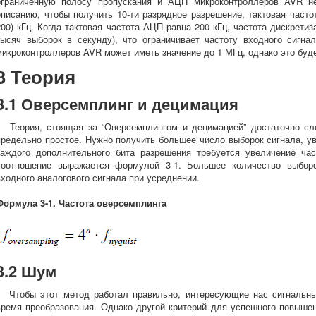
ограниченную полосу пропускания и АЦП микроконтроллеров AVR не
описанию, чтобы получить 10-ти разрядное разрешение, тактовая част
200) кГц. Когда тактовая частота АЦП равна 200 кГц, частота дискрети
тысяч выборок в секунду), что ограничивает частоту входного сигна
микроконтроллеров AVR может иметь значение до 1 МГц, однако это буд
3 Теория
3.1 Оверсемплинг и децимация
Теория, стоящая за “Оверсемплингом и децимацией” достаточно сло
предельно простое. Нужно получить большее число выборок сигнала, ув
каждого дополнительного бита разрешения требуется увеличение час
соотношение выражается формулой 3-1. Большее количество выбор
входного аналогового сигнала при усреднении.
Формула 3-1. Частота оверсемплинга
3.2 Шум
Чтобы этот метод работал правильно, интересующие нас сигнальны
время преобразования. Однако другой критерий для успешного повышен