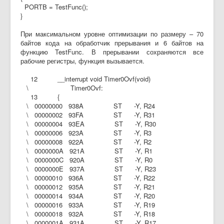
PORTB = TestFunc();
}
При максимальном уровне оптимизации по размеру – 70
байтов кода на обработчик прерывания и 6 байтов на
функцию TestFunc. В прерывании сохраняются все
рабочие регистры, функция вызывается.
12 __interrupt void Timer0Ovf(void)
\ Timer0Ovf:
13 {
\ 00000000 938A ST -Y, R24
\ 00000002 93FA ST -Y, R31
\ 00000004 93EA ST -Y, R30
\ 00000006 923A ST -Y, R3
\ 00000008 922A ST -Y, R2
\ 0000000A 921A ST -Y, R1
\ 0000000C 920A ST -Y, R0
\ 0000000E 937A ST -Y, R23
\ 00000010 936A ST -Y, R22
\ 00000012 935A ST -Y, R21
\ 00000014 934A ST -Y, R20
\ 00000016 933A ST -Y, R19
\ 00000018 932A ST -Y, R18
\ 0000001A 931A ST -Y, R17