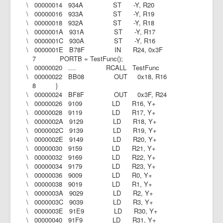
\ 00000014 934A ST -Y, R20
\ 00000016 933A ST -Y, R19
\ 00000018 932A ST -Y, R18
\ 0000001A 931A ST -Y, R17
\ 0000001C 930A ST -Y, R16
\ 0000001E B78F IN R24, 0x3F
7 PORTB = TestFunc();
\ 00000020 .... RCALL TestFunc
\ 00000022 BB08 OUT 0x18, R16
8 }
\ 00000024 BF8F OUT 0x3F, R24
\ 00000026 9109 LD R16, Y+
\ 00000028 9119 LD R17, Y+
\ 0000002A 9129 LD R18, Y+
\ 0000002C 9139 LD R19, Y+
\ 0000002E 9149 LD R20, Y+
\ 00000030 9159 LD R21, Y+
\ 00000032 9169 LD R22, Y+
\ 00000034 9179 LD R23, Y+
\ 00000036 9009 LD R0, Y+
\ 00000038 9019 LD R1, Y+
\ 0000003A 9029 LD R2, Y+
\ 0000003C 9039 LD R3, Y+
\ 0000003E 91E9 LD R30, Y+
\ 00000040 91F9 LD R31, Y+