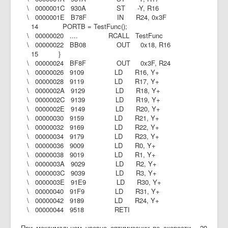
\ 0000001C 930A ST -Y, R16
\ 0000001E B78F IN R24, 0x3F
14 PORTB = TestFunc();
\ 00000020 .... RCALL TestFunc
\ 00000022 BB08 OUT 0x18, R16
15 }
\ 00000024 BF8F OUT 0x3F, R24
\ 00000026 9109 LD R16, Y+
\ 00000028 9119 LD R17, Y+
\ 0000002A 9129 LD R18, Y+
\ 0000002C 9139 LD R19, Y+
\ 0000002E 9149 LD R20, Y+
\ 00000030 9159 LD R21, Y+
\ 00000032 9169 LD R22, Y+
\ 00000034 9179 LD R23, Y+
\ 00000036 9009 LD R0, Y+
\ 00000038 9019 LD R1, Y+
\ 0000003A 9029 LD R2, Y+
\ 0000003C 9039 LD R3, Y+
\ 0000003E 91E9 LD R30, Y+
\ 00000040 91F9 LD R31, Y+
\ 00000042 9189 LD R24, Y+
\ 00000044 9518 RETI
При максимальном уровне оптимизации по скорости - 20