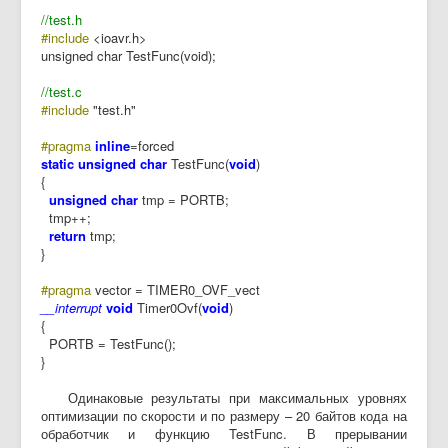
//test.h
#include
<ioavr.h>
unsigned char TestFunc(void);
//test.c
#include
"test.h"
#pragma
inline
=forced
static unsigned char
TestFunc(
void
)
{
unsigned char
tmp = PORTB;
tmp++;
return
tmp;
}
#pragma
vector = TIMER0_OVF_vect
__interrupt
void
Timer0Ovf(
void
)
{
PORTB = TestFunc();
}
Одинаковые результаты при максимальных уровнях
оптимизации по скорости и по размеру – 20 байтов кода на
обработчик и функцию TestFunc. В прерывании