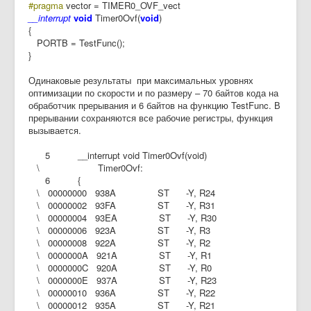
#pragma
vector = TIMER0_OVF_vect
__interrupt
void
Timer0Ovf(
void
)
{
PORTB = TestFunc();
}
Одинаковые результаты при максимальных уровнях
оптимизации по скорости и по размеру – 70 байтов кода на
обработчик прерывания и 6 байтов на функцию TestFunc. В
прерывании сохраняются все рабочие регистры, функция
вызывается.
5 __interrupt void Timer0Ovf(void)
\ Timer0Ovf:
6 {
\ 00000000 938A ST -Y, R24
\ 00000002 93FA ST -Y, R31
\ 00000004 93EA ST -Y, R30
\ 00000006 923A ST -Y, R3
\ 00000008 922A ST -Y, R2
\ 0000000A 921A ST -Y, R1
\ 0000000C 920A ST -Y, R0
\ 0000000E 937A ST -Y, R23
\ 00000010 936A ST -Y, R22
\ 00000012 935A ST -Y, R21