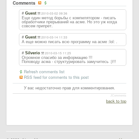
Comments
#
Guest
2010-03-02 09:36
Еще один метод борьбы с компилятором - писать
обработчики прерываний на асме. Но это уж когда
совсем припрет.
#
Guest
2010-03-14 11:33
А еще можно писать всю программу на асме :lol: .
#
Silverio
2010-03-15 11:25
Огромное спасибо за информацию !!!
Поповоду асма - структурировать замучитесь :)!!!
Refresh comments list
RSS feed for comments to this post
У вас недостаточно прав для комментирования.
JComments
back to top