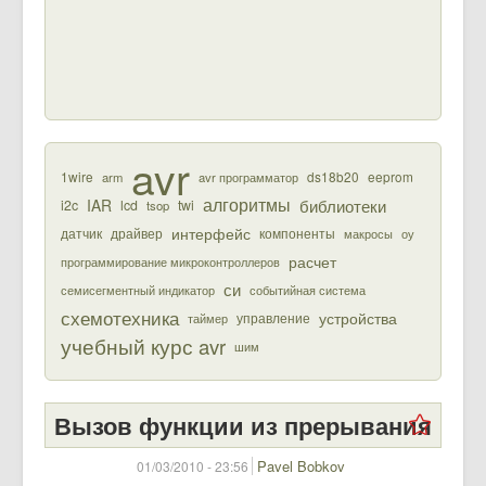
avr
1wire
ds18b20
eeprom
arm
avr программатор
алгоритмы
библиотеки
IAR
i2c
lcd
twi
tsop
интерфейс
датчик
драйвер
компоненты
макросы
оу
расчет
программирование микроконтроллеров
си
семисегментный индикатор
событийная система
схемотехника
устройства
управление
таймер
учебный курс avr
шим
Вызов функции из прерывания
Pavel Bobkov
01/03/2010 - 23:56