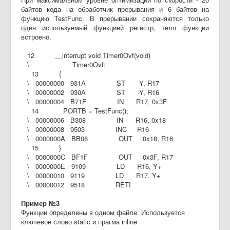
байтов кода на обработчик прерывания и 6 байтов на
функцию TestFunc. В прерывании сохраняются только
один используемый функцией регистр, тело функции
встроено.
12 __interrupt void Timer0Ovf(void)
\ Timer0Ovf:
13 {
\ 00000000 931A ST -Y, R17
\ 00000002 930A ST -Y, R16
\ 00000004 B71F IN R17, 0x3F
14 PORTB = TestFunc();
\ 00000006 B308 IN R16, 0x18
\ 00000008 9503 INC R16
\ 0000000A BB08 OUT 0x18, R16
15 }
\ 0000000C BF1F OUT 0x3F, R17
\ 0000000E 9109 LD R16, Y+
\ 00000010 9119 LD R17, Y+
\ 00000012 9518 RETI
Пример №3
Функции определены в одном файле. Используется
ключевое слово static и прагма inline