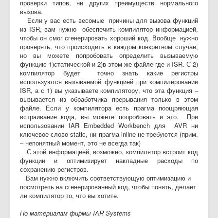
проверки типов, ни других преимуществ нормального
вызова.
Если у вас есть весомые причины для вызова функций
из ISR, вам нужно обеспечить компилятор информацией,
чтобы он смог сгенерировать хороший код. Вообще нужно
проверять, что происходить в каждом конкретном случае,
но вы можете попробовать определить вызываемую
функцию 1)статической и 2)в этом же файле где и ISR. С 2)
компилятор будет точно знать какие регистры
используются вызываемой функцией при компилировании
ISR, а с 1) вы указываете компилятору, что эта функция –
вызывается из обработчика прерывания только в этом
файле. Если у компилятора есть прагма поощряющая
встраивание кода, вы можете попробовать и это. При
использовании IAR Embedded Workbench для AVR ни
ключевое слово static, ни прагма inline не требуются (прим.
– непонятный момент, это не всегда так)
С этой информацией, возможно, компилятор встроит код
функции и оптимизирует накладные расходы по
сохранению регистров.
Вам нужно включить соответствующую оптимизацию и
посмотреть на сгенерированный код, чтобы понять, делает
ли компилятор то, что вы хотите.
По материалам фирмы IAR Systems