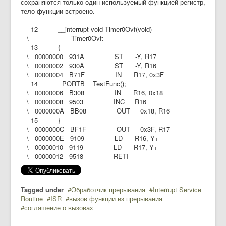
сохраняются только один используемый функцией регистр,
тело функции встроено.
12 __interrupt void Timer0Ovf(void)
\ Timer0Ovf:
13 {
\ 00000000 931A ST -Y, R17
\ 00000002 930A ST -Y, R16
\ 00000004 B71F IN R17, 0x3F
14 PORTB = TestFunc();
\ 00000006 B308 IN R16, 0x18
\ 00000008 9503 INC R16
\ 0000000A BB08 OUT 0x18, R16
15 }
\ 0000000C BF1F OUT 0x3F, R17
\ 0000000E 9109 LD R16, Y+
\ 00000010 9119 LD R17, Y+
\ 00000012 9518 RETI
Tagged under
Обработчик прерывания
Interrupt Service
Routine
ISR
вызов функции из прерывания
соглашение о вызовах