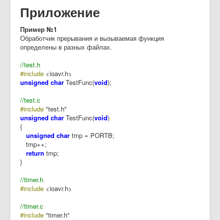
Приложение
Пример №1
Обработчик прерывания и вызываемая функция
определены в разных файлах.
//test.h
#include
<ioavr.h>
unsigned char
TestFunc(
void
);
//test.c
#include
"test.h"
unsigned char
TestFunc(
void
)
{
unsigned char
tmp = PORTB;
tmp++;
return
tmp;
}
//timer.h
#include
<ioavr.h>
//timer.c
#include
"timer.h"