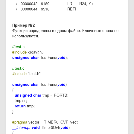
\ 00000042 9189 LD R24, Y+
\ 00000044 9518 RETI
Пример №2
Функции определены в одном файле. Ключевые слова не
используются.
//test.h
#include
<ioavr.h>
unsigned char
TestFunc(
void
);
//test.c
#include
"test.h"
unsigned char
TestFunc(
void
)
{
unsigned char
tmp = PORTB;
tmp++;
return
tmp;
}
#pragma
vector = TIMER0_OVF_vect
__interrupt
void
Timer0Ovf(
void
)
{