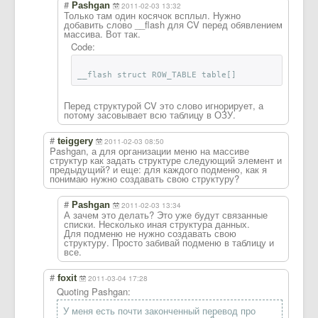
#
Pashgan
2011-02-03 13:32
Только там один косячок всплыл. Нужно
добавить слово __flash для CV перед обявлением
массива. Вот так.
Code:
__flash struct ROW_TABLE table[]
Перед структурой CV это слово игнорирует, а
потому засовывает всю таблицу в ОЗУ.
#
teiggery
2011-02-03 08:50
Pashgan, а для организации меню на массиве
структур как задать структуре следующий элемент и
предыдущий? и еще: для каждого подменю, как я
понимаю нужно создавать свою структуру?
#
Pashgan
2011-02-03 13:34
А зачем это делать? Это уже будут связанные
списки. Несколько иная структура данных.
Для подменю не нужно создавать свою
структуру. Просто забивай подменю в таблицу и
все.
#
foxit
2011-03-04 17:28
Quoting Pashgan:
У меня есть почти законченный перевод про