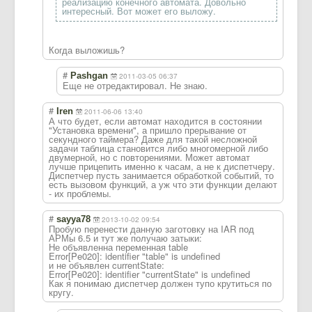
реализацию конечного автомата. Довольно
интересный. Вот может его выложу.
Когда выложишь?
#
Pashgan
2011-03-05 06:37
Еще не отредактировал. Не знаю.
#
Iren
2011-06-06 13:40
А что будет, если автомат находится в состоянии
"Установка времени", а пришло прерывание от
секундного таймера? Даже для такой несложной
задачи таблица становится либо многомерной либо
двумерной, но с повторениями. Может автомат
лучше прицепить именно к часам, а не к диспетчеру.
Диспетчер пусть занимается обработкой событий, то
есть вызовом функций, а уж что эти функции делают
- их проблемы.
#
sayya78
2013-10-02 09:54
Пробую перенести данную заготовку на IAR под
АРМы 6.5 и тут же получаю затыки:
Не объявленна переменная table
Error[Pe020]: identifier "table" is undefined
и не объявлен currentState:
Error[Pe020]: identifier "currentState" is undefined
Как я понимаю диспетчер должен тупо крутиться по
кругу.