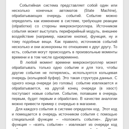
Событийная система представляет собой один или
несколько конечных автоматов (State Machine),
обрабатывающих очередь событий. Событие можно
определить как изменение в системе, требующее реакции
(обработки) со стороны микроконтроллера. Источником
события может выступать периферийный модуль, внешнее
воздействие (например, нажатие кнопки), функция, ну и
тому подобные вещи. Как правило, источников событий
несколько и они асинхронны по отношению к друг другу. То
есть, события могут происходить в произвольные моменты
времени и в том числе одновременно.
В любой момент времени микроконтроллер может
обрабатывать только одно событие и для того, чтобы
другие события не потерялись, используется кольцевая
очередь (кольцевой буфер). Это такая структура данных. С
одного конца очереди (из головы) событие извлекается и
обрабатывается, на другой конец очереди (в хвост)
поступают новые события. Событие, попавшее в очередь
первым, будет первым и обработано. В качестве аналогии
можно привести пример с очередью в магазине.
Для каждого события в системе определен код. Этот код
и помещается в очередь источником события с помощью
специальной функции – «положить событие». Другая
функция – «взять событие» - извлекает из очереди код