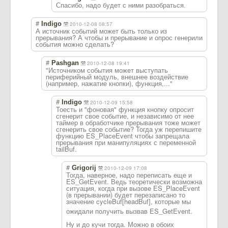
Спасибо, надо будет с ними разобраться.
#
Indigo
2010-12-08 08:57
А источник событий может быть только из
прерывания? А чтобы и прерывание и опрос генерили
события можно сделать?
#
Pashgan
2010-12-08 19:41
"Источником события может выступать
периферийный модуль, внешнее воздействие
(например, нажатие кнопки), функция,..."
#
Indigo
2010-12-09 15:58
Тоесть и "фоновая" функция кнопку опросит
сгенерит свое событие, и независимо от нее
таймер в обработчике прерывания тоже может
сгенерить свое событие? Тогда уж перепишите
функцию ES_PlaceEvent чтобы запрещала
прерывания при манипуляциях с переменной
tailBuf.
#
Grigorij
2010-12-09 17:08
Тогда, наверное, надо переписать еще и
ES_GetEvent. Ведь теоретически возможна
ситуация, когда при вызове ES_PlaceEvent
(в прерывании) будет перезаписано то
значение cycleBuf[headBu
f], которые мы
ожидали получить вызвав ES_GetEvent.
Ну и до кучи тогда. Можно в обоих