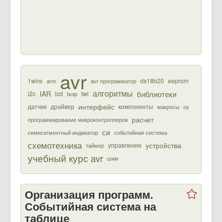
avr
1wire
ds18b20
eeprom
arm
avr программатор
алгоритмы
библиотеки
IAR
i2c
lcd
twi
tsop
интерфейс
датчик
драйвер
компоненты
макросы
оу
расчет
программирование микроконтроллеров
си
семисегментный индикатор
событийная система
схемотехника
устройства
управление
таймер
учебный курс avr
шим
Организация программ.
Событийная система на
таблице