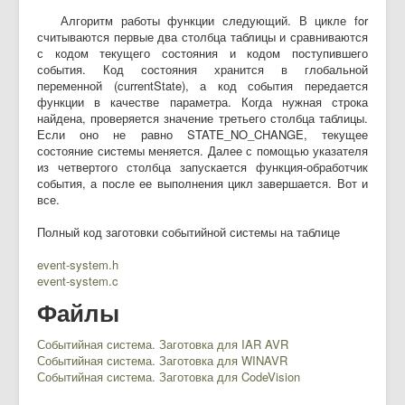
Алгоритм работы функции следующий. В цикле for
считываются первые два столбца таблицы и сравниваются
с кодом текущего состояния и кодом поступившего
события. Код состояния хранится в глобальной
переменной (currentState), а код события передается
функции в качестве параметра. Когда нужная строка
найдена, проверяется значение третьего столбца таблицы.
Если оно не равно STATE_NO_CHANGE, текущее
состояние системы меняется. Далее с помощью указателя
из четвертого столбца запускается функция-обработчик
события, а после ее выполнения цикл завершается. Вот и
все.
Полный код заготовки событийной системы на таблице
event-system.h
event-system.c
Файлы
Событийная система. Заготовка для IAR AVR
Событийная система. Заготовка для WINAVR
Событийная система. Заготовка для CodeVision