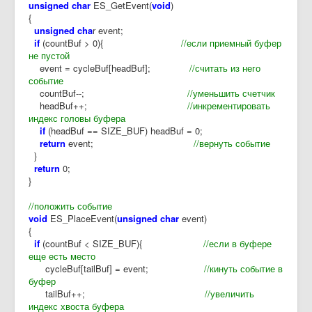
unsigned char
ES_GetEvent(
void
)
{
unsigned cha
r event;
if
(countBuf > 0){
//если приемный буфер
не пустой
event = cycleBuf[headBuf];
//считать из него
событие
countBuf--;
//уменьшить счетчик
headBuf++;
//инкрементировать
индекс головы буфера
if
(headBuf == SIZE_BUF) headBuf = 0;
return
event;
//вернуть событие
}
return
0;
}
//положить событие
void
ES_PlaceEvent(
unsigned char
event)
{
if
(countBuf < SIZE_BUF){
//если в буфере
еще есть место
cycleBuf[tailBuf] = event;
//кинуть событие в
буфер
tailBuf++;
//увеличить
индекс хвоста буфера