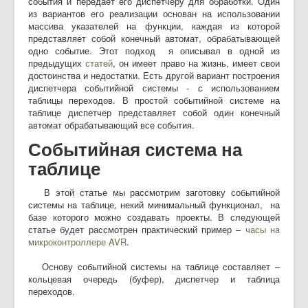
события и передает его диспетчеру для обработки. Один
из вариантов его реализации основан на использовании
массива указателей на функции, каждая из которой
представляет собой конечный автомат, обрабатывающей
одно событие. Этот подход я описывал в одной из
предыдущих
статей
, он имеет право на жизнь, имеет свои
достоинства и недостатки. Есть другой вариант построения
диспетчера событийной системы - с использованием
таблицы переходов. В простой событийной системе на
таблице диспетчер представляет собой один конечный
автомат обрабатывающий все события.
Событийная система на
таблице
В этой статье мы рассмотрим заготовку событийной
системы на таблице, некий минимальный функционал, на
базе которого можно создавать проекты. В следующей
статье будет рассмотрен практический пример –
часы на
микроконтроллере AVR
.
Основу событийной системы на таблице составляет –
кольцевая очередь (буфер), диспетчер и таблица
переходов.