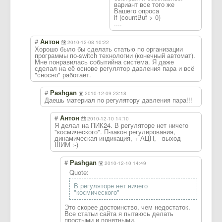
вариант все того же
Вашего опроса
if (countBuf > 0)
....
#
Антон
2010-12-08 10:22
Хорошо было бы сделать статью по организации
программы по-switch технологии (конечный автомат).
Мне понравилась событийна система. Я даже
сделал на её основе регулятор давления пара и всё
"сносно" работает.
#
Pashgan
2010-12-09 23:18
Даешь материал по регулятору давления пара!!!
#
Антон
2010-12-10 14:10
Я делал на ПИК24. В регуляторе нет ничего
"космического". П-закон регулирования,
динамическая индикация, + АЦП, - выход
ШИМ :-)
#
Pashgan
2010-12-10 14:49
Quote:
В регуляторе нет ничего
"космического"
Это скорее достоинство, чем недостаток.
Все статьи сайта я пытаюсь делать
простыми и понятными.