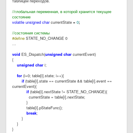
таблицей переходов.
//глобальная переменная, в которой хранится текущее
состояние
volatile
unsigned
char
currentState
=
0
;
//состояния системы
#define
STATE_NO_CHANGE 0
…
void
ES_Dispatch(
unsigned char
currentEvent)
{
unsigned char
i;
for
(i=0; table[i].state; i++){
if
(table[i].state == currentState && table[i].event ==
currentEvent){
if
(table[i].nextState != STATE_NO_CHANGE){
currentState = table[i].nextState;
}
table[i].pStateFunc();
break
;
}
}
}