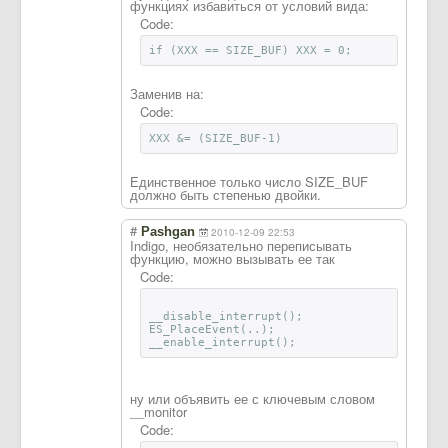
функциях избавиться от условий вида:
Code:
if (XXX == SIZE_BUF) XXX = 0;
Заменив на:
Code:
XXX &= (SIZE_BUF-1)
Единственное только число SIZE_BUF
должно быть степенью двойки.
#
Pashgan
2010-12-09 22:53
Indigo, необязательно переписывать
функцию, можно вызывать ее так
Code:
__disable_interrupt();
ES_PlaceEvent(..);
__enable_interrupt();
ну или объявить ее с ключевым словом
__monitor
Code: