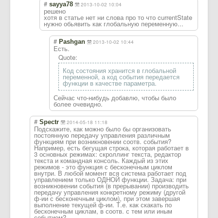
#
sayya78
2013-10-02 10:04
решено
хотя в статье нет ни слова про то что currentState
нужно обьявить как глобальную переменную...
#
Pashgan
2013-10-02 10:44
Есть.
Quote:
Код состояния хранится в глобальной
переменной, а код события передается
функции в качестве параметра.
Сейчас что-нибудь добавлю, чтобы было
более очевидно.
#
Spectr
2014-05-18 11:18
Подскажите, как можно было бы организовать
постоянную передачу управления различным
функциям при возникновении соотв. события?
Например, есть бегущая строка, которая работает в
3 основных режимах: скроллинг текста, редактор
текста и командная консоль. Каждый из этих
режимов - это функция с бесконечным циклом
внутри. В любой момент вся система работает под
управлением только ОДНОЙ функции. Задача: при
возникновении события (в прерывании) производить
передачу управления конкретному режиму (другой
ф-ии с бесконечным циклом), при этом завершая
выполнение текущей ф-ии. Т.е. как скакать по
бесконечным циклам, в соотв. с тем или иным
событием?