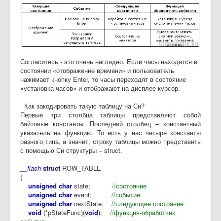
Согласитесь - это очень наглядно. Если часы находятся в
состоянии «отображение времени» и пользователь
нажимает кнопку Enter, то часы переходят в состояние
«установка часов» и отображают на дисплее курсор.
Как закодировать такую таблицу на Си?
Первые три столбца таблицы представляют собой
байтовые константы. Последний столбец – константный
указатель на функцию. То есть у нас четыре константы
разного типа, а значит, строку таблицы можно представить
с помощью Си структуры – struct.
__flash
struct
ROW_TABLE
{
unsigned char
state;
//состояние
unsigned char
event;
//событие
unsigned char
nextState;
//следующее состояние
void
(*pStateFunc)(
void
);
//функция-обработчик