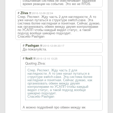
событийная система не обеспечивает заданное
время реакции на событие. Это же не RTOS.
#
Zliva
2010-12-09 22:04
Спер. Респект. Жду часть 2 для наглядности. А то
уже начал путаться в структуре switch-case. Эта
система более наглядная и понятная. Сейчас думаю,
как организовать обмен между двумя контролерами
по УСАПП чтобы каждый видел статус, а такой
подход вообще шикарно подходит.
Спасибо Pashgan
#
Pashgan
2010-12-09 23:17
Да пожалуйста.
#
foxit
2010-12-10 13:25
Quoting Zliva:
Спер. Респект. Жду часть 2 для
наглядности. А то уже начал путаться в
структуре switch-case. Эта система более
наглядная и понятная. Сейчас думаю, как
организовать обмен между двумя
контролерами по УСАПП чтобы каждый
видел статус, а такой подход вообще
шикарно подходит.
Спасибо Pashgan
А можно подробней про обмен между мк