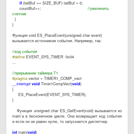
if
(tailBuf == SIZE_BUF) tailBuf = 0;
countBuf++;
//увеличить
счетчик
}
}
Функция void ES_PlaceEvent(unsigned char event)
вызывается источником события. Например, так:
//код события
#define
EVENT_SYS_TIMER 0x04
...
//прерывание таймера Т1
#pragma
vector = TIMER1_COMP_vect
__interrupt
void
Timer1CompVect(
void
)
{
ES_PlaceEvent(EVENT_SYS_TIMER);
}
Функция unsigned char ES_GetEvent(void) вызывается из
main`а в бесконечном цикле. Она возвращает код события
и если он не равен нулю, то запускается диспетчер.
int
main(
void
)