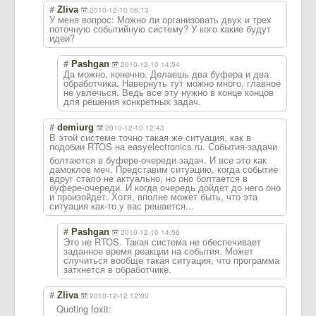
#
Zliva
2010-12-10 06:13
У меня вопрос: Можно ли организовать двух и трех
поточную событийную систему? У кого какие будут
идеи?
#
Pashgan
2010-12-10 14:54
Да можно, конечно. Делаешь два буфера и два
обработчика. Навернуть тут можно много, главное
не увлечься. Ведь все эту нужно в конце концов
для решения конкретных задач.
#
demiurg
2010-12-10 12:43
В этой системе точно такая же ситуация, как в
подобии RTOS на easyelectronics
.ru. События-задачи
болтаются в буфере-очереди задач. И все это как
дамоклов меч. Представим ситуацию, когда событие
вдруг стало не актуально, но оно болтается в
буфере-очереди. И когда очередь дойдет до него оно
и произойдет. Хотя, вполне может быть, что эта
ситуация как-то у вас решается...
#
Pashgan
2010-12-10 14:56
Это не RTOS. Такая система не обеспечивает
заданное время реакции на события. Может
случиться вообще такая ситуация, что программа
заткнется в обработчике.
#
Zliva
2010-12-12 12:00
Quoting foxit: