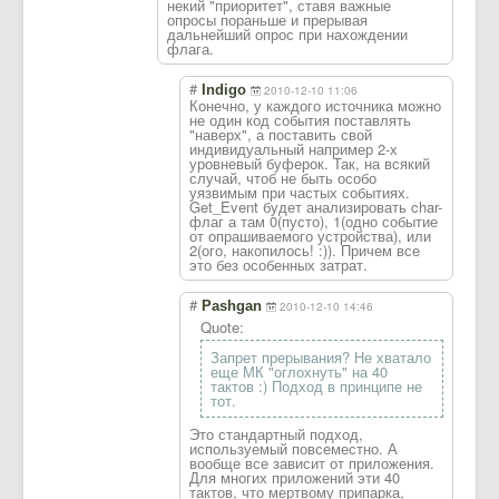
некий "приоритет", ставя важные
опросы пораньше и прерывая
дальнейший опрос при нахождении
флага.
#
Indigo
2010-12-10 11:06
Конечно, у каждого источника можно
не один код события поставлять
"наверх", а поставить свой
индивидуальный например 2-х
уровневый буферок. Так, на всякий
случай, чтоб не быть особо
уязвимым при частых событиях.
Get_Event будет анализировать char-
флаг а там 0(пусто), 1(одно событие
от опрашиваемого устройства), или
2(ого, накопилось! :)). Причем все
это без особенных затрат.
#
Pashgan
2010-12-10 14:46
Quote:
Запрет прерывания? Не хватало
еще МК "оглохнуть" на 40
тактов :) Подход в принципе не
тот.
Это стандартный подход,
используемый повсеместно. А
вообще все зависит от приложения.
Для многих приложений эти 40
тактов, что мертвому припарка,