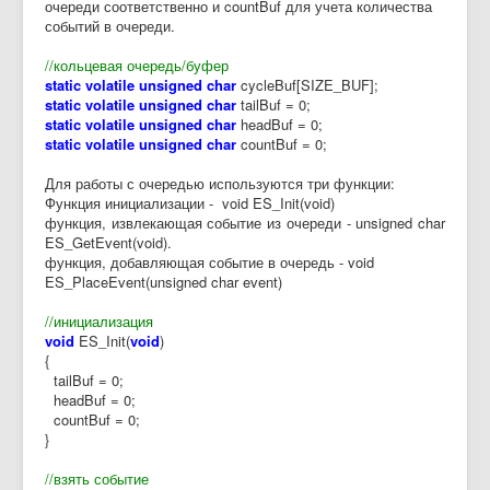
очереди соответственно и countBuf для учета количества
событий в очереди.
//кольцевая очередь/буфер
static volatile unsigned char
cycleBuf[SIZE_BUF];
static volatile unsigned char
tailBuf = 0;
static volatile unsigned char
headBuf = 0;
static volatile unsigned char
countBuf = 0;
Для работы с очередью используются три функции:
Функция инициализации - void ES_Init(void)
функция, извлекающая событие из очереди - unsigned char
ES_GetEvent(void).
функция, добавляющая событие в очередь - void
ES_PlaceEvent(unsigned char event)
//инициализация
void
ES_Init(
void
)
{
tailBuf = 0;
headBuf = 0;
countBuf = 0;
}
//взять событие