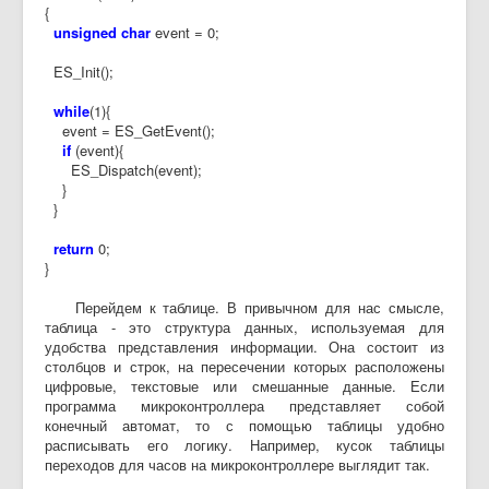
{
unsigned char
event = 0;
ES_Init();
while
(1){
event = ES_GetEvent();
if
(event){
ES_Dispatch(event);
}
}
return
0;
}
Перейдем к таблице. В привычном для нас смысле,
таблица - это структура данных, используемая для
удобства представления информации. Она состоит из
столбцов и строк, на пересечении которых расположены
цифровые, текстовые или смешанные данные. Если
программа микроконтроллера представляет собой
конечный автомат, то с помощью таблицы удобно
расписывать его логику. Например, кусок таблицы
переходов для часов на микроконтроллере выглядит так.