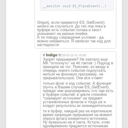
__monitor void ES_PlaceEvent(..)
Grigorij, если прервется ES_GetEvent()
ничего не случиться. До тех пор пока в
буфере есть события голова и хвост
указывают на разные ячейки.
А по поводу сокращения условия - да.
можно избавиться. Я написал так код для
наглядности
#
Indigo
2010-12-10 10:55
Запрет прерывания? Не хватало еще
МК "оглохнуть" на 40 тактов :) Подход в
принципе не тот. Поясняю: ко вводу в
очередь нового события подпускать
нельзя ни фоновую программу, ни
прерывательскую
. Они все ставят
только флаг и код события. А функция
(пучть в Вашем случае ES_GetEvent),
прежде чем анализировать что там есть
в буфере событий, в цикле спокойно
"сканирует источники" на предмет
установленных флагов и тогда уж и
кладет результаты их жизнедеятельнос
ти в буфер, каждый раз на коротенькое
время запрещая прерывания на момент
опроса флага конкретного источника.
Ну буквально на 4 такта. Кстати, этим
одновременно придается источникам