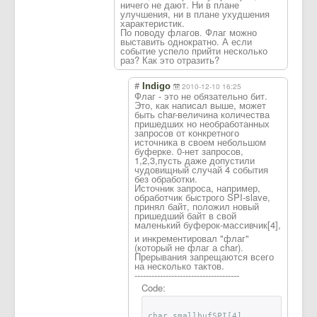
ничего не дают. Ни в плане
улучшения, ни в плане ухудшения
характеристик.
По поводу флагов. Флаг можно
выставить однократно. А если
событие успело прийти несколько
раз? Как это отразить?
#
Indigo
2010-12-10 16:25
Флаг - это не обязательно бит.
Это, как написал выше, может
быть char-величина количества
пришедших но необработанных
запросов от конкретного
источника в своем небольшом
буферке. 0-нет запросов,
1,2,3,пусть даже допустили
чудовищный случай 4 события
без обработки.
Источник запроса, например,
обработчик быстрого SPI-slave,
принял байт, положил новый
пришедший байт в свой
маленький буферок-массивч
ик[4],
и инкрементировал "флаг"
(который не флаг а char).
Прерывания запрещаются всего
на несколько тактов.
-------------------------------------
Code:
char smallbufSPI[4],