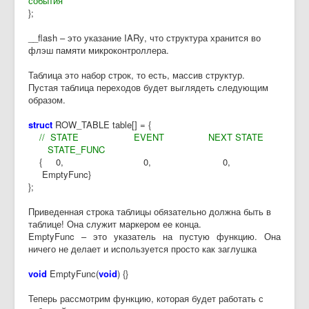
события
};
__flash – это указание IARу, что структура хранится во
флэш памяти микроконтроллера.
Таблица это набор строк, то есть, массив структур.
Пустая таблица переходов будет выглядеть следующим
образом.
struct
ROW_TABLE table[] = {
// STATE EVENT NEXT STATE
STATE_FUNC
{ 0, 0, 0,
EmptyFunc}
};
Приведенная строка таблицы обязательно должна быть в
таблице! Она служит маркером ее конца.
EmptyFunc – это указатель на пустую функцию. Она
ничего не делает и используется просто как заглушка
void
EmptyFunc(
void
) {}
Теперь рассмотрим функцию, которая будет работать с