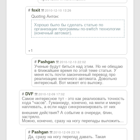
#
foxit
2010-12-10 13:26
Quoting Антон:
Хорошо было бы сделать статью по
организации программы по-switch технологии
(конечный автомат).
+1
#
Pashgan
2010-12-13 22:02
Ученые будут биться над этим. Но не обещаю
в ближайшее время по этой теме статьи. У
меня есть почти законченный перевод про
реализацию конечного автомата. Довольно
интересный. Вот может его выложу.
#
DVF
2010-12-09 17:02
Самое интересное тут - это как реализовать точность
хода "часов". Гуманоиду, конечно, на мили и микро
наплевать, а если надо синхронизироват
ь от них
внешние действия? А событие в очереди, блин,
застряло.
Можно, конечно, сразу на ногу перепады выложить...
#
Pashgan
2010-12-09 23:16
Да, сразу на ногу перепад давать. Такая