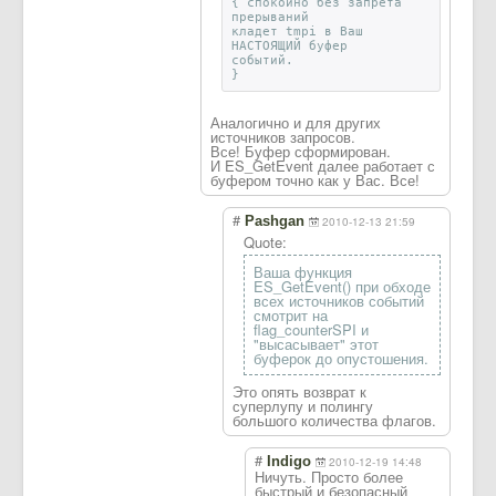
{ спокойно без запрета
прерываний
кладет tmpi в Ваш
НАСТОЯЩИЙ буфер
событий.
}
Аналогично и для других
источников запросов.
Все! Буфер сформирован.
И ES_GetEvent далее работает с
буфером точно как у Вас. Все!
#
Pashgan
2010-12-13 21:59
Quote:
Ваша функция
ES_GetEvent() при обходе
всех источников событий
смотрит на
flag_counterSPI и
"высасывает" этот
буферок до опустошения.
Это опять возврат к
суперлупу и полингу
большого количества флагов.
#
Indigo
2010-12-19 14:48
Ничуть. Просто более
быстрый и безопасный