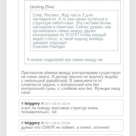
Quoting Zliva:
Спер. Респект. Жду часть 2 для
наглядности. А то уже начал путаться в
структуре switch-case. Эта система более
наглядная и понятная. Сейчас думаю, как
организовать обмен между двумя
контролерами по УСАПП чтобы каждый
видел статус, а такой подход вообще
шикарно подходит.
Спасибо Pashgan
А можно подробней про обмен между мк
Протоколов обмена между контролерами существует
не очень много. Я делаю обычно по аналогу модбас
с небольшой доработкой. В зависимости от
сложности задачи, с контрольной или без
контрольной сумы, с слейвом или без. Функции пишу
свои.
#
teiggery
2011-02-01 22:44
а вот по поводу массивов структур очень
познавательно. :lol:
#
teiggery
2011-02-01 22:45
думал что CVAVR не поймет. а понял. отлично!