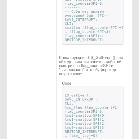
flag_counterSPI=0;
-------
-- Событие: пришел
очередной байт SPI--
SAVE_INTERRUPT;
CLI;
smallbuf[flag_counterSPI]=SPDR;
if(flag_counterSPI<3)
flag_counterSPI++;
RESTORE_INTERRUPT;
-------------------------------------
Ваша функция ES_GetEvent() при
обходе всех источников событий
смотрит на flag_counterSPI и
"высасывает" этот буферок до
опустошения.
-------------------------------------
Code:
ES_GetEvent:
SAVE_INTERRUPT;
CLI;
tmp_flag=flag_counterSPI;
flag_counterSPI=0;
tmp0=smallbufSPI[0];
tmp1=smallbufSPI[1];
tmp2=smallbufSPI[2];
tmp3=smallbufSPI[3];
RESTORE_INTERRUPT;
if(tmp_flag!=0)