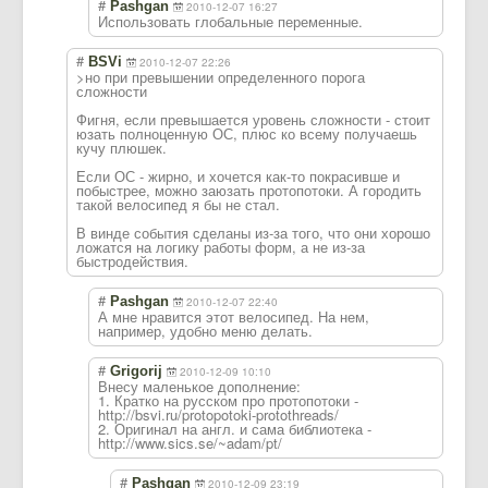
#
Pashgan
2010-12-07 16:27
Использовать глобальные переменные.
#
BSVi
2010-12-07 22:26
>но при превышении определенного порога
сложности
Фигня, если превышается уровень сложности - стоит
юзать полноценную ОС, плюс ко всему получаешь
кучу плюшек.
Если ОС - жирно, и хочется как-то покрасивше и
побыстрее, можно заюзать протопотоки. А городить
такой велосипед я бы не стал.
В винде события сделаны из-за того, что они хорошо
ложатся на логику работы форм, а не из-за
быстродействия.
#
Pashgan
2010-12-07 22:40
А мне нравится этот велосипед. На нем,
например, удобно меню делать.
#
Grigorij
2010-12-09 10:10
Внесу маленькое дополнение:
1. Кратко на русском про протопотоки -
http://bsvi.ru/protopotoki-protothreads/
2. Оригинал на англ. и сама библиотека -
http://www.sics.se/~adam/pt/
#
Pashgan
2010-12-09 23:19