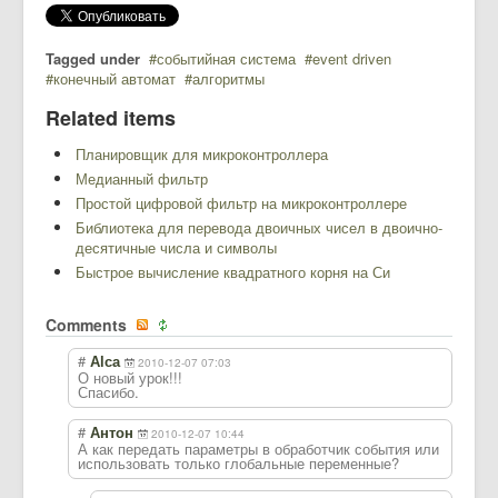
Tagged under
событийная система
event driven
конечный автомат
алгоритмы
Related items
Планировщик для микроконтроллера
Медианный фильтр
Простой цифровой фильтр на микроконтроллере
Библиотека для перевода двоичных чисел в двоично-
десятичные числа и символы
Быстрое вычисление квадратного корня на Си
Comments
#
Alca
2010-12-07 07:03
О новый урок!!!
Спасибо.
#
Антон
2010-12-07 10:44
А как передать параметры в обработчик события или
использовать только глобальные переменные?