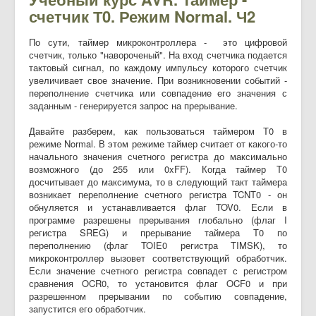
счетчик Т0. Режим Normal. Ч2
По сути, таймер микроконтроллера - это цифровой
счетчик, только "навороченый". На вход счетчика подается
тактовый сигнал, по каждому импульсу которого счетчик
увеличивает свое значение. При возникновении событий -
переполнение счетчика или совпадение его значения с
заданным - генерируется запрос на прерывание.
Давайте разберем, как пользоваться таймером Т0 в
режиме Normal. В этом режиме таймер считает от какого-то
начального значения счетного регистра до максимально
возможного (до 255 или 0xFF). Когда таймер Т0
досчитывает до максимума, то в следующий такт таймера
возникает переполнение счетного регистра TCNT0 - он
обнуляется и устанавливается флаг TOV0. Если в
программе разрешены прерывания глобально (флаг I
регистра SREG) и прерывание таймера Т0 по
переполнению (флаг TOIE0 регистра TIMSK), то
микроконтроллер вызовет соответствующий обработчик.
Если значение счетного регистра совпадет с регистром
сравнения OCR0, то установится флаг OCF0 и при
разрешенном прерывании по событию совпадение,
запустится его обработчик.