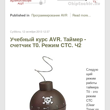
Published in
Программирование AVR
Read more...
Суббота, 12 октября 2013 12:37
Учебный курс AVR. Таймер -
счетчик Т0. Режим CTC. Ч2
Следую
щий
режим
работы
таймера
Т0 - это
режим
CTC
(Clear
Timer on