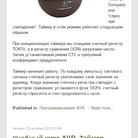
Compare)
или
"сброс
при
совпадении". Таймер в этом режиме работает следующим
образом.
При инициализации таймера мы очищаем счетный регистр
TCNT0, а в регистр сравнения OCR0 загружаем число.
Затем устанавливаем режим СТС и требуемый
коэффициент предделителя.
Таймер начинает работу. По каждому импульсу тактового
сигнала счетный регистр увеличивает свое значение на
единицу. Когда значение счетного регистра совпадет с
регистром сравнения, установится флаг OCF0, счетный
регистр сбросится и счет продолжится с нуля.
Published in
Программирование AVR
Read more...
Четверг, 03 октября 2013 15:39
Учебный курс AVR. Таймер -