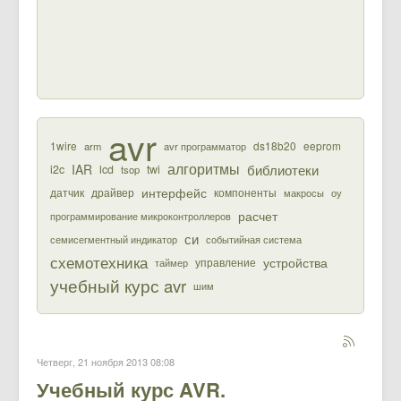
avr
1wire
ds18b20
eeprom
arm
avr программатор
алгоритмы
библиотеки
IAR
i2c
lcd
twi
tsop
интерфейс
датчик
драйвер
компоненты
макросы
оу
расчет
программирование микроконтроллеров
си
семисегментный индикатор
событийная система
схемотехника
устройства
управление
таймер
учебный курс avr
шим
Четверг, 21 ноября 2013 08:08
Учебный курс AVR.