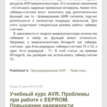
ресурсов AVR микроконтроллера. Его основное назначение
- отсчитывать заданные временные интервалы. Кроме того,
таймеры-счетчики могут выполнять ряд дополнительных
функций, как то - формирование ШИМ сигналов, подсчет
длительности и количества входящих импульсов. Для
этого существуют специальные режимы работы таймера-
счетчика.
В зависимости от модели микроконтроллера количество
таймеров и набор их функций может отличаться.
Например, у микроконтроллера Atmega16 три таймера-
счетчика - два 8-ми разрядных таймера-счетчика Т0 и Т2, и
один 16-ти разрядный - Т1. В этой статье, на примере
ATmega16, мы разберем как использовать таймер-счетчик
Т0.
Published in
Программирование AVR
Read more...
Среда, 31 июля 2013 12:55
Учебный курс AVR. Проблемы
при работе с EEPROM.
Повышение надежности