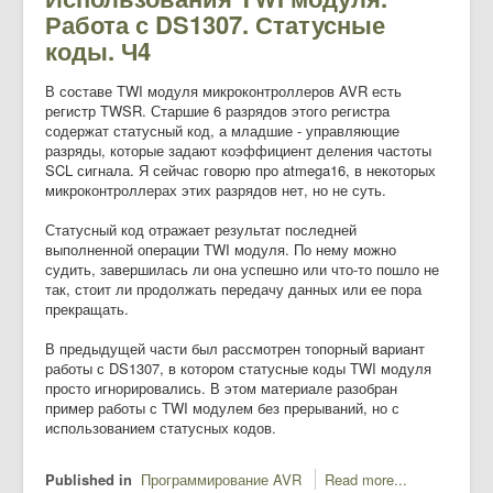
Работа с DS1307. Статусные
коды. Ч4
В составе TWI модуля микроконтроллеров AVR есть
регистр TWSR. Старшие 6 разрядов этого регистра
содержат статусный код, а младшие - управляющие
разряды, которые задают коэффициент деления частоты
SCL сигнала. Я сейчас говорю про atmega16, в некоторых
микроконтроллерах этих разрядов нет, но не суть.
Статусный код отражает результат последней
выполненной операции TWI модуля. По нему можно
судить, завершилась ли она успешно или что-то пошло не
так, стоит ли продолжать передачу данных или ее пора
прекращать.
В предыдущей части был рассмотрен топорный вариант
работы с DS1307, в котором статусные коды TWI модуля
просто игнорировались. В этом материале разобран
пример работы с TWI модулем без прерываний, но с
использованием статусных кодов.
Published in
Программирование AVR
Read more...