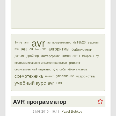
avr
1wire
ds18b20
eeprom
arm
avr программатор
алгоритмы
библиотеки
IAR
i2c
lcd
twi
tsop
интерфейс
датчик
драйвер
компоненты
макросы
оу
расчет
программирование микроконтроллеров
си
семисегментный индикатор
событийная система
схемотехника
устройства
управление
таймер
учебный курс avr
шим
AVR программатор
Pavel Bobkov
21/08/2010 - 16:41