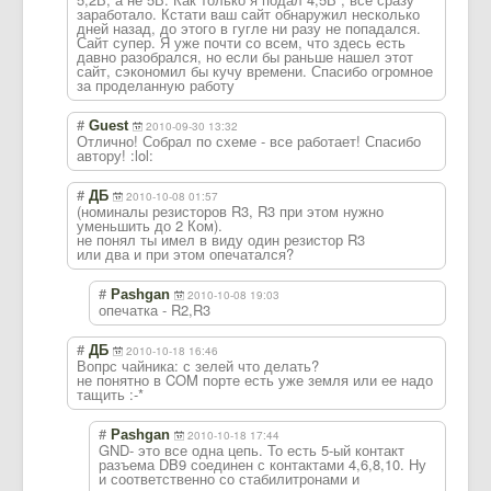
заработало. Кстати ваш сайт обнаружил несколько
дней назад, до этого в гугле ни разу не попадался.
Сайт супер. Я уже почти со всем, что здесь есть
давно разобрался, но если бы раньше нашел этот
сайт, сэкономил бы кучу времени. Спасибо огромное
за проделанную работу
#
Guest
2010-09-30 13:32
Отлично! Собрал по схеме - все работает! Спасибо
автору! :lol:
#
ДБ
2010-10-08 01:57
(номиналы резисторов R3, R3 при этом нужно
уменьшить до 2 Ком).
не понял ты имел в виду один резистор R3
или два и при этом опечатался?
#
Pashgan
2010-10-08 19:03
опечатка - R2,R3
#
ДБ
2010-10-18 16:46
Вопрс чайника: с зелей что делать?
не понятно в COM порте есть уже земля или ее надо
тащить :-*
#
Pashgan
2010-10-18 17:44
GND- это все одна цепь. То есть 5-ый контакт
разъема DB9 соединен с контактами 4,6,8,10. Ну
и соответственно со стабилитронами и