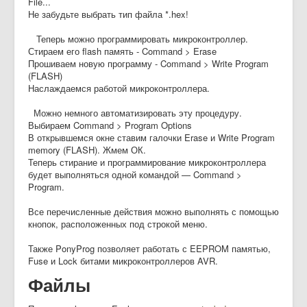
File...
Не забудьте выбрать тип файла *.hex!
Теперь можно программировать микроконтроллер.
Стираем его flash память - Command > Erase
Прошиваем новую программу - Command > Write Program
(FLASH)
Наслаждаемся работой микроконтроллера.
Можно немного автоматизировать эту процедуру.
Выбираем Command > Program Options
В открывшемся окне ставим галочки Erase и Write Program
memory (FLASH). Жмем ОК.
Теперь стирание и программирование микроконтроллера
будет выполняться одной командой — Command >
Program.
Все перечисленные действия можно выполнять с помощью
кнопок, расположенных под строкой меню.
Также PonyProg позволяет работать с EEPROM памятью,
Fuse и Lock битами микроконтроллеров AVR.
Файлы