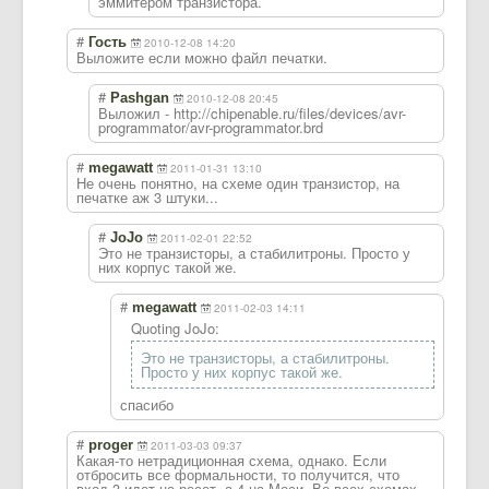
эммитером транзистора.
#
Гость
2010-12-08 14:20
Выложите если можно файл печатки.
#
Pashgan
2010-12-08 20:45
Выложил - http://chipenable.ru/files/devices/avr-
programmator/avr-programmator.brd
#
megawatt
2011-01-31 13:10
Не очень понятно, на схеме один транзистор, на
печатке аж 3 штуки...
#
JoJo
2011-02-01 22:52
Это не транзисторы, а стабилитроны. Просто у
них корпус такой же.
#
megawatt
2011-02-03 14:11
Quoting JoJo:
Это не транзисторы, а стабилитроны.
Просто у них корпус такой же.
спасибо
#
proger
2011-03-03 09:37
Какая-то нетрадиционная схема, однако. Если
отбросить все формальности, то получится, что
вход 3 идет на ресет, а 4 на Моси. Во всех схемах