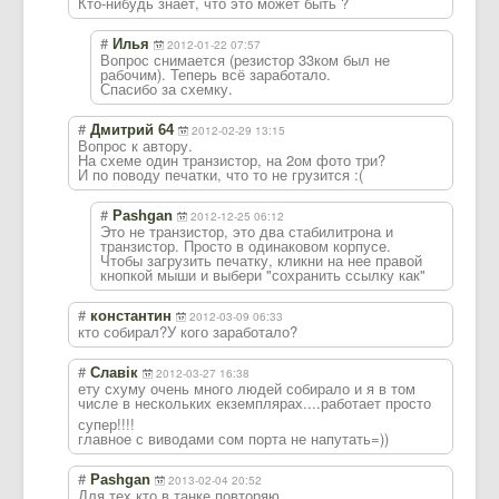
Кто-нибудь знает, что это может быть ?
#
Илья
2012-01-22 07:57
Вопрос снимается (резистор 33ком был не
рабочим). Теперь всё заработало.
Спасибо за схемку.
#
Дмитрий 64
2012-02-29 13:15
Вопрос к автору.
На схеме один транзистор, на 2ом фото три?
И по поводу печатки, что то не грузится :(
#
Pashgan
2012-12-25 06:12
Это не транзистор, это два стабилитрона и
транзистор. Просто в одинаковом корпусе.
Чтобы загрузить печатку, кликни на нее правой
кнопкой мыши и выбери "сохранить ссылку как"
#
константин
2012-03-09 06:33
кто собирал?У кого заработало?
#
Славік
2012-03-27 16:38
ету схуму очень много людей собирало и я в том
числе в нескольких екземплярах....
работает просто
супер!!!!
главное с виводами сом порта не напутать=))
#
Pashgan
2013-02-04 20:52
Для тех кто в танке повторяю.