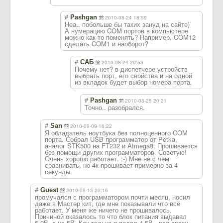
#
Pashgan
2010-08-24 18:59
Неа.. побольше бы таких зануд на сайте)
А нумерацию COM портов в компьютере
можно как-то поменять? Например, COM12
сделать COM1 и наоборот?
#
САБ
2010-08-24 20:53
Почему нет? в диспетчере устройств
выбрать порт, его свойства и на одной
из вкладок будет выбор номера порта.
#
Pashgan
2010-08-25 20:31
Точно.. разобрался.
#
San
2010-09-09 16:22
Я обладатель ноутбука без полноценного COM
порта. Собрал USB программатор от Petka,
аналог STK500 на FT232 и Atmega8. Прошивается
без помощи других программаторов. Советую!
Очень хорошо работает. :-) Мне не с чем
сравнивать, но 4к прошивает примерно за 4
секунды.
#
Guest
2010-09-13 20:16
промучался с программатором почти месяц, носил
даже в Мастер кит, где мне показывали что всё
работает. У меня же ничего не прошивалось.
Причиной оказалось то что блок питания выдавал
5,2В, а не 5В. Как только я подал 4,5В , все сразу