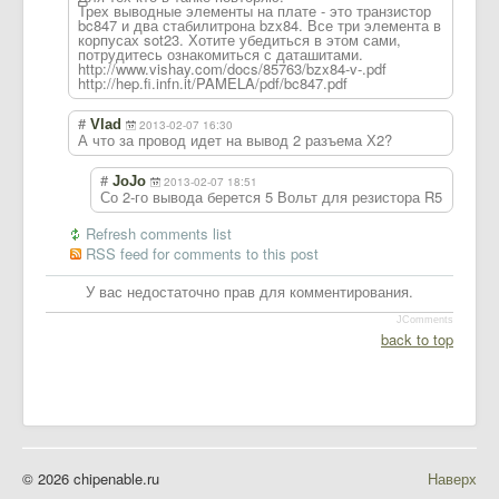
Трех выводные элементы на плате - это транзистор
bc847 и два стабилитрона bzx84. Все три элемента в
корпусах sot23. Хотите убедиться в этом сами,
потрудитесь ознакомиться с даташитами.
http://www.vishay.com/docs/85763/bzx84-v-.pdf
http://hep.fi.infn.it/PAMELA/pdf/bc847.pdf
#
Vlad
2013-02-07 16:30
А что за провод идет на вывод 2 разъема Х2?
#
JoJo
2013-02-07 18:51
Со 2-го вывода берется 5 Вольт для резистора R5
Refresh comments list
RSS feed for comments to this post
У вас недостаточно прав для комментирования.
JComments
back to top
© 2026 chipenable.ru
Наверх