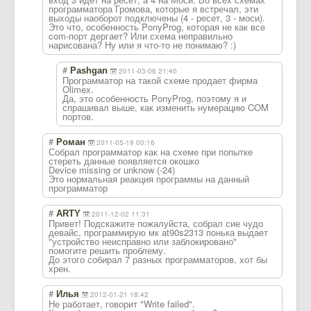
программатора Громова, которые я встречал, эти
выходы наоборот подключены (4 - ресет, 3 - моси).
Это что, особенность PonyProg, которая не как все
com-порт дергает? Или схема неправильно
нарисована? Ну или я что-то не понимаю? :)
#
Pashgan
2011-03-06 21:40
Программатор на такой схеме продает фирма
Olimex.
Да, это особенность PonyProg, поэтому я и
спрашивал выше, как изменить нумерацию COM
портов.
#
Роман
2011-05-19 00:16
Собрал программатор как на схеме при попытке
стереть данные появляется окошко
Device missing or unknow (-24)
Это нормальная реакция программы на данный
программатор
#
ARTY
2011-12-02 11:31
Привет! Подскажите пожалуйста, собрал сие чудо
девайс, программирую мк at90s2313 понька выдает
"устройство неисправно или заблокировано"
помогите решить проблему.
До этого собирал 7 разных программаторов, хот бы
хрен.
#
Илья
2012-01-21 18:42
Не работает, говорит "Write failed".