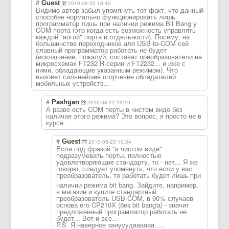
#
Guest
2010-08-22 18:42
Видимо автор забыл упомянуть тот факт, что данный
способен нормально функционировать лишь
программатор лишь при наличии режима Bit Bang у
COM порта (это когда есть возможность управлять
каждой "ногой" порта в отдельности). Посему, на
большинстве переходников аля USB-to-COM сей
славный программатор работать не будет
(исключение, пожалуй, составят преобразователи на
микросхемах FT232 R-серии и FT2232... и иже с
ними, обладающие указанным режимом). Что
вызовет сильнейшее огорчение обладателей
мобильных устройств...
#
Pashgan
2010-08-22 19:19
А разве есть COM порты в чистом виде без
наличия этого режима? Это вопрос, я просто не в
курсе.
#
Guest
2010-08-23 10:34
Если под фразой "в чистом виде"
подразумевать порты, полностью
удовлетворяющие стандарту, то - нет... Я же
говорю, следует упомянуть, что если у вас
преобразователь
, то работать будет лишь при
наличии режима bit bang. Зайдите, например,
в магазин и купите стандартный
преобразователь USB-COM, в 90% случаев
основа его CP210X (без bit bang'а) - значит
предложенный программатор работать не
будет... Вот и все...
P.S. Я наверное занууудаааааа..
...