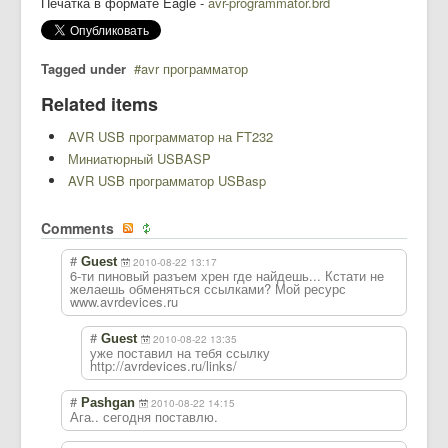
Печатка в формате Eagle -
avr-programmator.brd
Tagged under
avr программатор
Related items
AVR USB программатор на FT232
Миниатюрный USBASP
AVR USB программатор USBasp
Comments
#
Guest
2010-08-22 13:17
6-ти пиновый разъем хрен где найдешь... Кстати не
желаешь обменяться ссылками? Мой ресурс
www.avrdevices.ru
#
Guest
2010-08-22 13:35
уже поставил на тебя ссылку
http://avrdevices.ru/links/
#
Pashgan
2010-08-22 14:15
Ага.. сегодня поставлю.