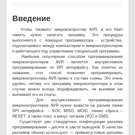
Введение
Чтобы “оживить” микроконтроллер AVR, в его flash
память нужно записать прошивку. Это процедура
выполняется с помощью программатора - устройства,
подключаемого между компьютером и микроконтроллером
и работающего под управлением специальной программы.
Наиболее популярным способом программирования
микроконтроллеров AVR является внутрисхемное
программирование по SPI интерфейсу. Как понятно из
названия, этот способ позволяет программировать
микроконтроллеры AVR прямо в составе схемы. Это очень
удобно, потому что программу микроконтроллера в этом
случае можно всегда модифицировать, не вынимая (не
выпаивая) его из платы.
Для внутрисхемного программирования
микроконтроллеров AVR нужно вывести на разъем линии
SPI интерфейса - SCK, MISO, MOSI, линию сброса –
RESET, а также плюс и минус питания (VCC и GND).
Существует две стандартных конфигурации разъема
программирования – десяти и шести выводной. В качестве
разъемов обычно используют — прямые/угловые разъемы