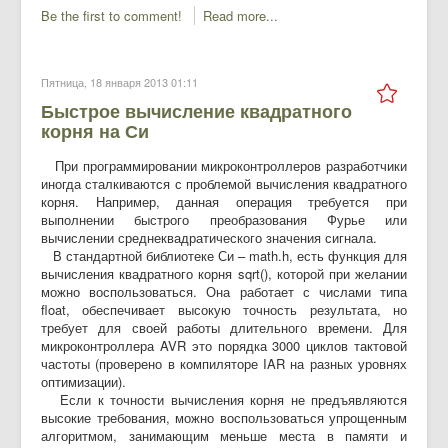
Be the first to comment!
Read more...
Пятница, 18 января 2013 01:11
Быстрое вычисление квадратного
корня на Си
При программировании микроконтроллеров разработчики
иногда сталкиваются с проблемой вычисления квадратного
корня. Например, данная операция требуется при
выполнении быстрого преобразования Фурье или
вычислении среднеквадратического значения сигнала.
В стандартной библиотеке Си – math.h, есть функция для
вычисления квадратного корня sqrt(), которой при желании
можно воспользоваться. Она работает с числами типа
float, обеспечивает высокую точность результата, но
требует для своей работы длительного времени. Для
микроконтроллера AVR это порядка 3000 циклов тактовой
частоты (проверено в компиляторе IAR на разных уровнях
оптимизации).
Если к точности вычисления корня не предъявляются
высокие требования, можно воспользоваться упрощенным
алгоритмом, занимающим меньше места в памяти и