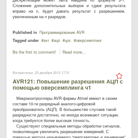
Сложение дополнительных выборок и сдвиг результата
вправо на n, будет давать результат с разрешением,
увеличенным на n разрядов.
Published in
Программирование AVR
Tagged under
avr
ацп
цос
оверсемплинг
Be the first to comment!
Read more...
Воскресенье, 23 декабря 2012 17:31
AVR121: Повышение разрешения АЦП с
помощью оверсемплинга ч1
Микроконтроллеры AVR фирмы Atmel имеют в своем
составе 10-ти разрядный аналого-цифровой
преобразователь (АЦП). В большинстве случаев такой
разрядности достаточно, но иногда возникают ситуации,
когда требуется более высокая точность.
Существуют специальные методы обработки сигналов,
позволяющие увеличить разрешение измерений. С
помощью метода называемого “оверсемплинг и децимация”