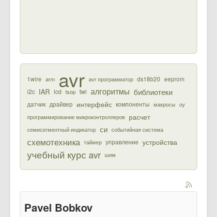
avr
1wire
ds18b20
eeprom
arm
avr программатор
алгоритмы
библиотеки
IAR
i2c
lcd
twi
tsop
интерфейс
датчик
драйвер
компоненты
макросы
оу
расчет
программирование микроконтроллеров
си
семисегментный индикатор
событийная система
схемотехника
устройства
управление
таймер
учебный курс avr
шим
Pavel Bobkov