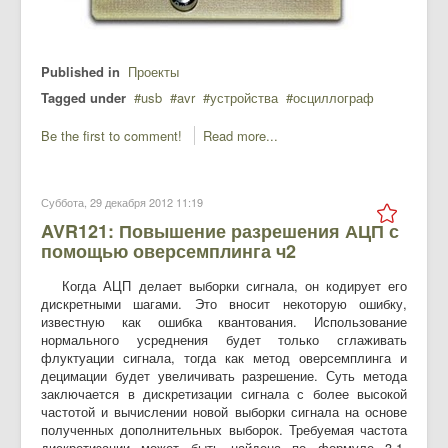
Published in
Проекты
Tagged under
usb
avr
устройства
осциллограф
Be the first to comment!
Read more...
Суббота, 29 декабря 2012 11:19
AVR121: Повышение разрешения АЦП с
помощью оверсемплинга ч2
Когда АЦП делает выборки сигнала, он кодирует его
дискретными шагами. Это вносит некоторую ошибку,
известную как ошибка квантования. Использование
нормального усреднения будет только сглаживать
флуктуации сигнала, тогда как метод оверсемплинга и
децимации будет увеличивать разрешение. Суть метода
заключается в дискретизации сигнала с более высокой
частотой и вычислении новой выборки сигнала на основе
полученных дополнительных выборок. Требуемая частота
дискретизации может быть найдена по формуле 3-1.