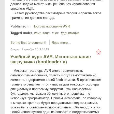
данная задача может быть решена без использования
внешнего АЦП.
В этом руководстве рассмотрена теория и практическое
применение данного метода.
Published in
Программирование AVR
Tagged under
avr
aцп
цос
децимация
Be the first to comment!
Read more...
Среда, 12 декабря 2012 20:29
Учебный курс AVR. Использование
загрузчика (bootloader`a)
Микроконтроллеры AVR имеют возможность
самопрограммирования, то есть могут самостоятельно
изменять содержимое своей flash памяти. В практическом
плане это означает, что, написав для микроконтроллера
специальную программу-загрузчик (так называемый
бутлоадер), мы можем обновлять его прошивку, не
используя программатор. Причем интерфейс, по которому
в микроконтроллер будет передаваться код программы,
может быть совершенно произвольным. Обычно для этих
целей используется один из аппаратно поддерживаемых