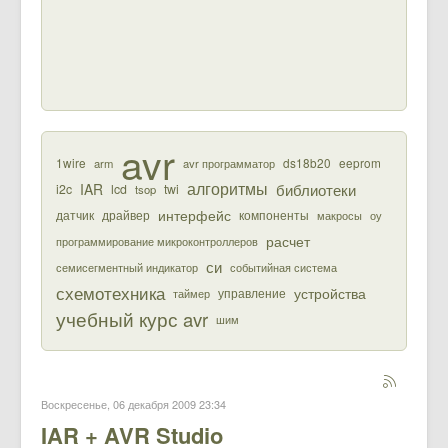
avr
1wire
ds18b20
eeprom
arm
avr программатор
алгоритмы
библиотеки
IAR
i2c
lcd
twi
tsop
интерфейс
датчик
драйвер
компоненты
макросы
оу
расчет
программирование микроконтроллеров
си
семисегментный индикатор
событийная система
схемотехника
устройства
управление
таймер
учебный курс avr
шим
Воскресенье, 06 декабря 2009 23:34
IAR + AVR Studio