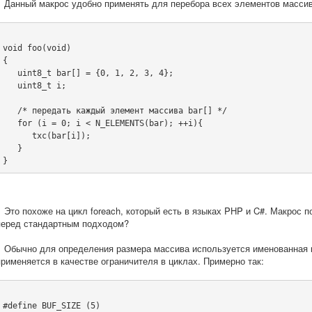
Данный макрос удобно применять для перебора всех элементов массив
void foo(void)
{
   uint8_t bar[] = {0, 1, 2, 3, 4};
   uint8_t i;
   /* передать каждый элемент массива bar[] */
   for (i = 0; i < N_ELEMENTS(bar); ++i){
      txc(bar[i]);
   }
}
Это похоже на цикл foreach, который есть в языках PHP и C#. Макрос п
перед стандартным подходом?
Обычно для определения размера массива используется именованная к
применяется в качестве ограничителя в циклах. Примерно так:
#define BUF_SIZE (5)