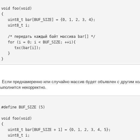
void foo(void)
{
   uint8_t bar[BUF_SIZE] = {0, 1, 2, 3, 4};
   uint8_t i;
   /* передать каждый байт массива bar[] */
   for (i = 0; i < BUF_SIZE; ++i){
      txc(bar[i]);
   }
}
Если преднамеренно или случайно массив будет объявлен с другим кол
выполнится некорректно.
#define BUF_SIZE (5)
void foo(void)
{
   uint8_t bar[BUF_SIZE + 1] = {0, 1, 2, 3, 4, 5};
   uint8_t i;