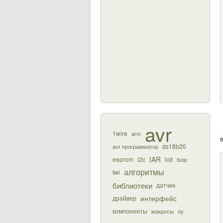
avr
1wire
arm
ds18b20
avr программатор
IAR
eeprom
i2c
lcd
tsop
алгоритмы
twi
библиотеки
датчик
интерфейс
драйвер
компоненты
макросы
оу