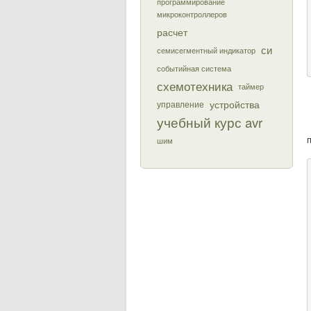
программирование
микроконтроллеров
расчет
си
семисегментный индикатор
событийная система
схемотехника
таймер
устройства
управление
учебный курс avr
шим