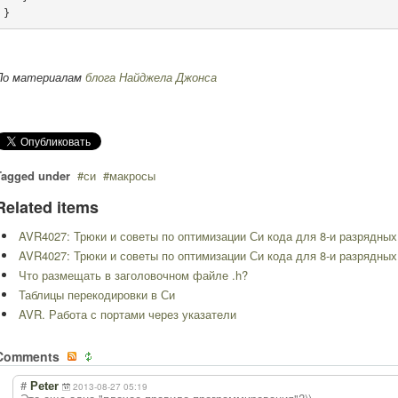
}
По материалам
блога Найджела Джонса
Tagged under
си
макросы
Related items
AVR4027: Трюки и советы по оптимизации Си кода для 8-и разрядны
AVR4027: Трюки и советы по оптимизации Си кода для 8-и разрядны
Что размещать в заголовочном файле .h?
Таблицы перекодировки в Си
AVR. Работа с портами через указатели
Comments
#
Peter
2013-08-27 05:19