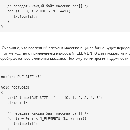
   /* передать каждый байт массива bar[] */
   for (i = 0; i < BUF_SIZE; ++i){
      txc(bar[i]);
   }
}
Очевидно, что последний элемент массива в цикле for не будет переда
Тот же код, но с применением макроса N_ELEMENTS дает корректный ре
перебираются все элементы массива. Поэтому точки зрения надежности, 
#define BUF_SIZE (5)
void foo(void)
{
   uint8_t bar[BUF_SIZE + 1] = {0, 1, 2, 3, 4, 5};
   uint8_t i;
   /* передать каждый байт массива bar[] */
   for (i = 0; i < N_ELEMENTS (bar); ++i)
{
      txc(bar[i]);
   }