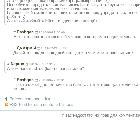
Это еще одно "плохое правило программирования"?))
Попробуйте передать свой массивчик bar в какую-то функцию - напри
или нахождения максимального значения....
Главное - всё скомпилится, никто никого не предупредит о подляне -
работать))
А старый добрый #define - и здесь не подведёт...
#
Pashgan
2013-08-27 06:49
Нет, это просто интересный макрос, о котором я недавно узнал.
#
Дмитри й
2014-02-28 03:30
Давайте о подляне подробнее. Где и в чем может проявиться?
#
Neptun
2013-08-27 13:02
А чем просто sizeof(bar) не понравился?
#
Pashgan
2013-08-27 13:31
Просто sizeof даст количество байт, а этот макрос дает количес
их типа.
Refresh comments list
RSS feed for comments to this post
У вас недостаточно прав для комментир