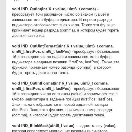
void IND_OutInt(int16_t value, uint8_t comma)
–
преобразует 16-и разрядное число со знаком (value) и
записывает его в буфер индикатора. В первом разряде
индикатора отображается знак числа. Также эта функция
принимает номер разряда (comma), в котором будет гореть
десятичная точка.
void IND_OutUintFormat(uint16_t value, uint8_t comma,
uint8_t firstPos, uint8_t lastPos)
- преобразует беззнаковое
16-и разрядное число (value) и записывает его в буфер
индикатора в заданые позиции (firstPos, lastPos). Также эта
функция принимает номер разряда (comma), в котором
будет гореть десятичная точка.
void IND_OutIntFormat(int16_t value, uint8_t comma,
uint8_t firstPos, uint8_t lastPos)
- преобразует беззнаковое
16-и разрядное число со знаком (value) и записывает его в
буфер индикатора в заданые позиции (firstPos, lastPos).
Знак числа отображается в первой заданной позиции
(firstPos). Также эта функция принимает номер разряда
(comma), в котором будет гореть десятичная точка.
void IND_BlinkMask(uint8_t value)
– задает маску (value),
которая определяет моргающие разряды индикатора.