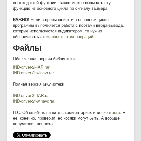
него код этой функции. Также можно вызывать эту
функцию из основного цикла по сигналу таймера.
ВАЖНО!
Если в прерываниях и в основном цикле
программы выполняется работа с портами ввода-вывода,
которые используются индикатором, то нужно
обеспечивать
атомарность этих операций
.
Файлы
Облегченная версия библиотеки
IND-driver-2l-IAR.rar
IND-driver-2l-winavr.rar
Полная версия библиотеки
IND-driver-2f-IAR.rar
IND-driver-2f-winavr.rar
П.С: Об ошибках пишите в комментариях или
вконтакте
. Я
ее, конечно, проверил, но косяки могут быть. А вообще
получилось неплохо.