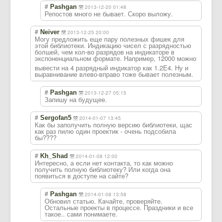
#
Pashgan
2013-12-20 01:48
Репостов много не бывает. Скоро выложу.
#
Neiver
2013-12-25 20:00
Могу предложить еще пару полезных фишек для
этой библиотеки. Индикацию чисел с разрядностью
болшей, чем кол-во разрядов на индикаторе в
экспоненциально
м формате. Например, 12000 можно
вывести на 4 разрядный индикатор как 1.2E4. Ну и
выравнивание влево-вправо тоже бывает полезным.
#
Pashgan
2013-12-27 05:15
Запишу на будущее.
#
Sergofan5
2014-01-07 13:45
Как бы заполучить полную версию библиотеки, щас
как раз пилю один проектик - очень подсобила
бы????
#
Kh_Shad
2014-01-08 12:00
Интересно, а если нет контакта, то как можно
получить полную библиотеку? Или когда она
появиться в доступе на сайте?
#
Pashgan
2014-01-08 13:58
Обновил статью. Качайте, проверяйте.
Остальные проекты в процессе. Праздники и все
такое.. сами понимаете.