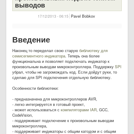
выводов
Pavel Bobkov
17/12/2013 - 06:15
Введение
Наконец то переделал свою старую
библиотеку для
семисегментного индикатора
. Теперь она более
функциональна и позволяет подключать индикатор к
произвольным выводам микроконтроллера. Поддержку
SPI
убрал, чтобы не загромождать код. Если дойдут руки, то
сделаю для SPI подключения отдельную библиотеку.
Особенности библиотеки:
- предназначена для микроконтроллеров AVR,
- легко интегрируется в готовый проект,
- может использоваться с
компиляторами IAR
, GCC,
CodeVision,
- поддерживает подключение к произвольным выводам
микроконтроллера,
- поддерживает индикаторы с общим катодом и с общим