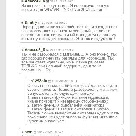
#
Алексей_К
2015-12-17 16:34
Извиняюсь, я не указал... Я использую полную
версию для WinAVR - IND-driver-2f-w
inavr.rar
#
Dmitry
2016-01-12 09:50
Поразрядная индикация работает только когда порт
на котором висят сегменты реальный , если его
определить как виртуальный выводится по одному
сегменту в каждом разряде . Это так и задумано ?
#
Алексей_К
2016-01-16 09:22
Так и не разобрался с миганием... А оно нужно, так
как хорошо помечать разряды для коррекции. Так
все работает идеально, но мигание работает
ТОЛЬКО при большой задержке, да и то не
правильно... Эх...
#
s1292oia
2016-02-10 16:34
Очень понравилась библиотека. Адаптирую для
своего проекта. Немного разобрался с миганием.
Запускается в следующем порядке:
1. вызывается функция мигания (единожды,
иначе приводит к неверному отображению);
2. затем функция обновления индикатора
3. затем функция записи символов в буфер.
Теперь любые выводимые символы будут мигать,
пока снова не будет вызвана функция мигания с
нулевым значением
#
sem
2017-01-27 16:47