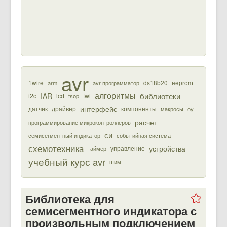
avr
1wire
ds18b20
eeprom
arm
avr программатор
алгоритмы
библиотеки
IAR
i2c
lcd
twi
tsop
интерфейс
датчик
драйвер
компоненты
макросы
оу
расчет
программирование микроконтроллеров
си
семисегментный индикатор
событийная система
схемотехника
устройства
управление
таймер
учебный курс avr
шим
Библиотека для
семисегментного индикатора с
произвольным подключением