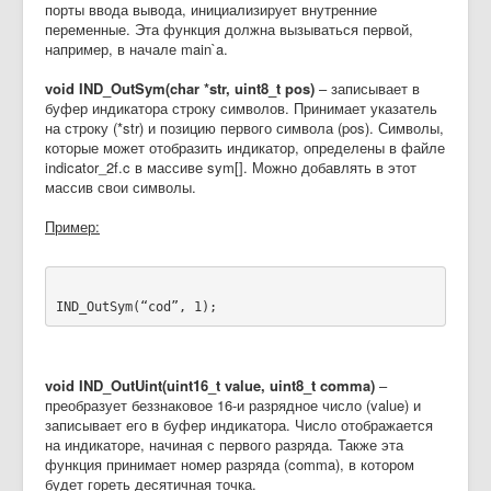
порты ввода вывода, инициализирует внутренние
переменные. Эта функция должна вызываться первой,
например, в начале main`a.
void IND_OutSym(char *str, uint8_t pos)
– записывает в
буфер индикатора строку символов. Принимает указатель
на строку (*str) и позицию первого символа (pos). Символы,
которые может отобразить индикатор, определены в файле
indicator_2f.c в массиве sym[]. Можно добавлять в этот
массив свои символы.
Пример:
IND_OutSym(“cod”, 1);
void IND_OutUint(uint16_t value, uint8_t comma)
–
преобразует беззнаковое 16-и разрядное число (value) и
записывает его в буфер индикатора. Число отображается
на индикаторе, начиная с первого разряда. Также эта
функция принимает номер разряда (comma), в котором
будет гореть десятичная точка.