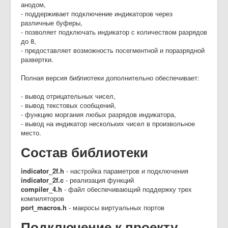
анодом,
- поддерживает подключение индикаторов через
различные буферы,
- позволяет подключать индикатор с количеством разрядов
до 8,
- предоставляет возможность посегментной и поразрядной
развертки.
Полная версия библиотеки дополнительно обеспечивает:
- вывод отрицательных чисел,
- вывод текстовых сообщений,
- функцию моргания любых разрядов индикатора,
- вывод на индикатор нескольких чисел в произвольное
место.
Состав библиотеки
indicator_2f.h
- настройка параметров и подключения
indicator_2f.c
- реализация функций
compiler_4.h
- файл обеспечивающий поддержку трех
компиляторов
port_macros.h
- макросы виртуальных портов
Подключение к проекту