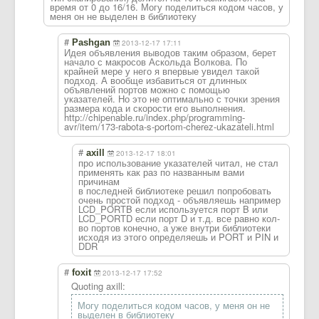
время от 0 до 16/16. Могу поделиться кодом часов, у
меня он не выделен в библиотеку
#
Pashgan
2013-12-17 17:11
Идея объявления выводов таким образом, берет
начало с макросов Аскольда Волкова. По
крайней мере у него я впервые увидел такой
подход. А вообще избавиться от длинных
объявлений портов можно с помощью
указателей. Но это не оптимально с точки зрения
размера кода и скорости его выполнения.
http://chipenable.ru/index.php/programming-
avr/item/173-rabota-s-portom-cherez-ukazateli.html
#
axill
2013-12-17 18:01
про использование указателей читал, не стал
применять как раз по названным вами
причинам
в последней библиотеке решил попробовать
очень простой подход - объявляешь например
LCD_PORTB если используется порт B или
LCD_PORTD если порт D и т.д. все равно кол-
во портов конечно, а уже внутри библиотеки
исходя из этого определяешь и PORT и PIN и
DDR
#
foxit
2013-12-17 17:52
Quoting axill:
Могу поделиться кодом часов, у меня он не
выделен в библиотеку