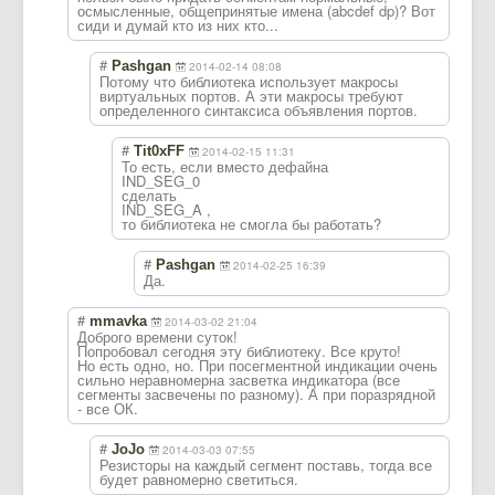
осмысленные, общепринятые имена (abcdef dp)? Вот
сиди и думай кто из них кто...
#
Pashgan
2014-02-14 08:08
Потому что библиотека использует макросы
виртуальных портов. А эти макросы требуют
определенного синтаксиса объявления портов.
#
Tit0xFF
2014-02-15 11:31
То есть, если вместо дефайна
IND_SEG_0
сделать
IND_SEG_A ,
то библиотека не смогла бы работать?
#
Pashgan
2014-02-25 16:39
Да.
#
mmavka
2014-03-02 21:04
Доброго времени суток!
Попробовал сегодня эту библиотеку. Все круто!
Но есть одно, но. При посегментной индикации очень
сильно неравномерна засветка индикатора (все
сегменты засвечены по разному). А при поразрядной
- все ОК.
#
JoJo
2014-03-03 07:55
Резисторы на каждый сегмент поставь, тогда все
будет равномерно светиться.