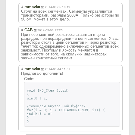
#
mmavka
2014-03-05 18:19
Стоят на всех сегментах. Сегменты управляются
транзисторами, разряды 2003A. Только резисторы по
30 ом, может в этом дело.
#
САБ
2014-03-06 12:25
При посегментной резисторы ставятся в цепи
разрядов, при поразрядной - в цепи сегментов. У вас
резисторы стоят в цепи сегментов и через резистор
течет ток одновременно включенных сегментов всех
знакомест. Поэтому и яркость меняется в
зависимости от того, на скольких индикаторах
зажжен конкретный сегмент.
#
mmavka
2014-03-14 11:31
Предлагаю дополнить!
Code:
void IND_Clear(void)
{
uint8_t i;
/*очищаем внутренний буфер*/
for(i = 0; i < IND_AMOUNT_NUM; i++) {
ind_buf = 0;
}
}