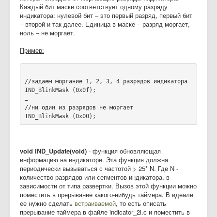
Каждый бит маски соответствует одному разряду
индикатора: нулевой бит – это первый разряд, первый бит
– второй и так далее. Единица в маске – разряд моргает,
ноль – не моргает.
Пример:
//задаем моргание 1, 2, 3, 4 разрядов индикатора
IND_BlinkMask (0x0f); 
…
//ни один из разрядов не моргает
IND_BlinkMask (0x00); 
void IND_Update(void)
- функция обновляющая
информацию на индикаторе. Эта функция должна
периодически вызываться с частотой > 25* N. Где N -
количество разрядов или сегментов индикатора, в
зависимости от типа развертки. Вызов этой функции можно
поместить в прерывание какого-нибудь таймера. В идеале
ее нужно сделать
встраиваемой
, то есть описать
прерывание таймера в файле indicator_2l.c и поместить в