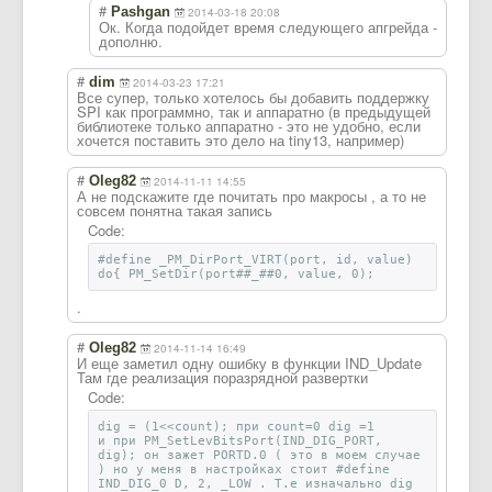
#
Pashgan
2014-03-18 20:08
Ок. Когда подойдет время следующего апгрейда -
дополню.
#
dim
2014-03-23 17:21
Все супер, только хотелось бы добавить поддержку
SPI как программно, так и аппаратно (в предыдущей
библиотеке только аппаратно - это не удобно, если
хочется поставить это дело на tiny13, например)
#
Oleg82
2014-11-11 14:55
А не подскажите где почитать про макросы , а то не
совсем понятна такая запись
Code:
#define _PM_DirPort_VIRT(port, id, value)
do{ PM_SetDir(port##_##0, value, 0);
.
#
Oleg82
2014-11-14 16:49
И еще заметил одну ошибку в функции IND_Update
Там где реализация поразрядной развертки
Code:
dig = (1<<count); при count=0 dig =1
и при PM_SetLevBitsPort(IND_DIG_PORT,
dig); он зажет PORTD.0 ( это в моем случае
) но у меня в настройках стоит #define
IND_DIG_0 D, 2, _LOW . Т.е изначально dig