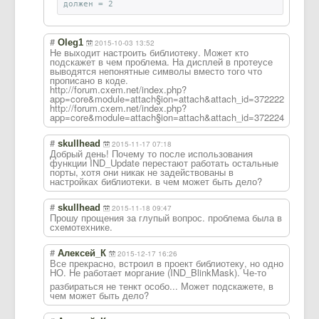
должен = 2
#
Oleg1
2015-10-03 13:52
Не выходит настроить библиотеку. Может кто
подскажет в чем проблема. На дисплей в протеусе
выводятся непонятные символы вместо того что
прописано в коде.
http://forum.cxem.net/index.php?
app=core&module=attach§ion=attach&attach_id=372222
http://forum.cxem.net/index.php?
app=core&module=attach§ion=attach&attach_id=372224
#
skullhead
2015-11-17 07:18
Добрый день! Почему то после использования
функции IND_Update перестают работать остальные
порты, хотя они никак не задействованы в
настройках библиотеки. в чем может быть дело?
#
skullhead
2015-11-18 09:47
Прошу прощения за глупый вопрос. проблема была в
схемотехнике.
#
Алексей_К
2015-12-17 16:26
Все прекрасно, встроил в проект библиотеку, но одно
НО. Не работает моргание (IND_BlinkMask)
. Че-то
разбираться не тенкт особо... Может подскажете, в
чем может быть дело?