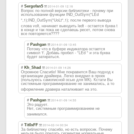
#
Sergofan5
2014-01-09 12:16
Вопрос по полной версии библиотеки - почему при
использовании функции IND_OutSym("LEd
",1);IND_OutSym
("UoLt",1); после первого вывода
слова volt, начинает выводить ledt - остается буква t
в конце и так пока не сделаешь ресет, потом снова
все повторяется????
#
Pashgan
2014-01-09 13:45
Потому что в буфере индикатора остается
символ 't'. Добавь пробел - "LEd " и эта буква
будет затираться.
#
Kh_Shad
2014-01-09 14:26
Огромное Спасибо! Мне понравился Ваш подход к
организации драйвера. Легко внедрил в проек
(пользуюсь самописной осью для МК). Кстати Вы
системным программировани
е не занимались, а то
оформление дравера наталкивает на это.
#
Pashgan
2014-01-09 14:55
Это радует.
Нет, системным программировани
ем не
занимался.
#
Tit0xFF
2014-02-14 00:34
За библиотеку спасибо, но есть вопросик. Почему
нельзя было придать сегментам нормальные,