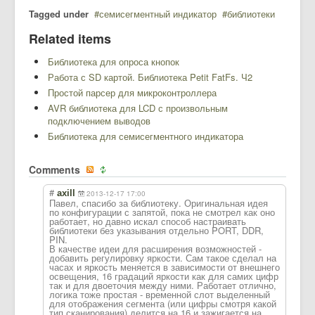
Tagged under
семисегментный индикатор
библиотеки
Related items
Библиотека для опроса кнопок
Работа с SD картой. Библиотека Petit FatFs. Ч2
Простой парсер для микроконтроллера
AVR библиотека для LCD с произвольным
подключением выводов
Библиотека для семисегментного индикатора
Comments
#
axill
2013-12-17 17:00
Павел, спасибо за библиотеку. Оригинальная идея
по конфигурации с запятой, пока не смотрел как оно
работает, но давно искал способ настраивать
библиотеки без указывания отдельно PORT, DDR,
PIN.
В качестве идеи для расширения возможностей -
добавить регулировку яркости. Сам такое сделал на
часах и яркость меняется в зависимости от внешнего
освещения, 16 градаций яркости как для самих цифр
так и для двоеточия между ними. Работает отлично,
логика тоже простая - временной слот выделенный
для отображения сегмента (или цифры смотря какой
тип сканирования) делится на 16 и зажигается на