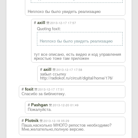
Неплохо бы было увидеть реализацию
#
axill
2013-12-17 17:57
Quoting foxit:
Неплохо бы было увидеть реализацию
тут все описано, есть видео и код управления
яркостью тоже там приложен
#
axill
2013-12-17 17:58
забыл ссылку
http://radiokot.ru/circuit/digital/home/176/
#
foxit
2013-12-17 17:51
Спасибо за библиотеку.
#
Pashgan
2013-12-20 01:49
Пожалуйста.
#
Plotnik
2013-12-18 05:29
Паша,насколько МНОГО репостов необходимо?
Мне,желательно,
полную версию.