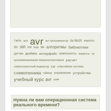
avr
1wire
ds18b20
eeprom
arm
avr программатор
алгоритмы
библиотеки
IAR
i2c
lcd
twi
tsop
интерфейс
датчик
драйвер
компоненты
макросы
оу
расчет
программирование микроконтроллеров
си
семисегментный индикатор
событийная система
схемотехника
устройства
управление
таймер
учебный курс avr
шим
Нужна ли вам операционная система
реального времени?