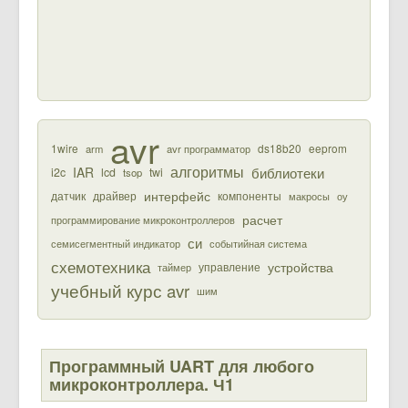
avr
1wire
ds18b20
eeprom
arm
avr программатор
алгоритмы
библиотеки
IAR
i2c
lcd
twi
tsop
интерфейс
датчик
драйвер
компоненты
макросы
оу
расчет
программирование микроконтроллеров
си
семисегментный индикатор
событийная система
схемотехника
устройства
управление
таймер
учебный курс avr
шим
Программный UART для любого
микроконтроллера. Ч1